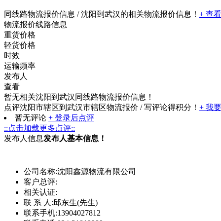
同线路物流报价信息
/ 沈阳到武汉的相关物流报价信息！
+ 查
物流报价线路信息
重货价格
轻货价格
时效
运输频率
发布人
查看
暂无相关沈阳到武汉同线路物流报价信息！
点评沈阳市辖区到武汉市辖区物流报价
/ 写评论得积分！
+ 我
暂无评论
+ 登录后点评
::点击加载更多点评::
发布人信息
发布人基本信息！
公司名称:
沈阳鑫源物流有限公司
客户总评:
相关认证:
联 系 人:
邱东生(先生)
联系手机:
13904027812