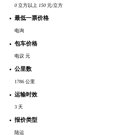
0
立方以上
150
元/立方
最低一票价格
电询
包车价格
电议 元
公里数
1786 公里
运输时效
3 天
报价类型
陆运