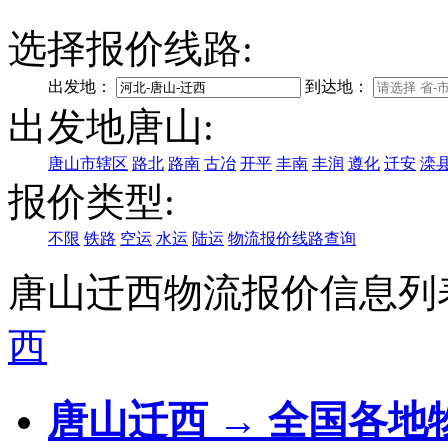
选择报价线路:
出发地：
到达地：
出发地唐山:
唐山市辖区
路北
路南
古冶
开平
丰南
丰润
遵化
迁安
滦
报价类型:
不限
铁路
空运
水运
陆运
物流报价线路查询
唐山迁西物流报价信息列
西
唐山迁西 → 全国各地