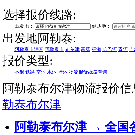
选择报价线路:
出发地：
到达地：
出发地阿勒泰:
阿勒泰市辖区
阿勒泰市
布尔津
富蕴
福海
哈巴河
青河
吉
报价类型:
不限
铁路
空运
水运
陆运
物流报价线路查询
阿勒泰布尔津物流报价信
勒泰
布尔津
阿勒泰布尔津 → 全