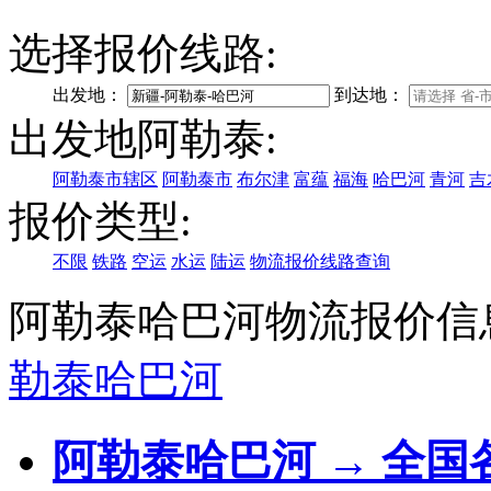
选择报价线路:
出发地：
到达地：
出发地阿勒泰:
阿勒泰市辖区
阿勒泰市
布尔津
富蕴
福海
哈巴河
青河
吉
报价类型:
不限
铁路
空运
水运
陆运
物流报价线路查询
阿勒泰哈巴河物流报价信
勒泰
哈巴河
阿勒泰哈巴河 → 全