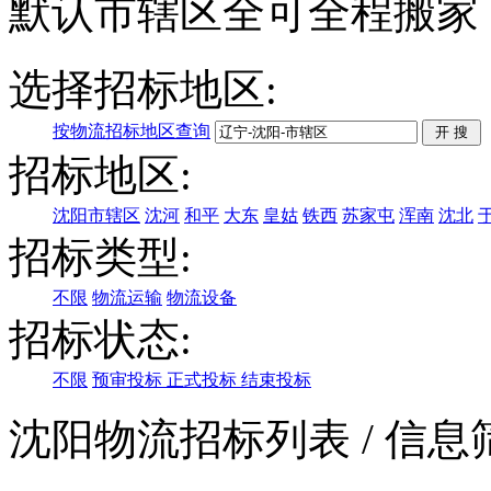
默认市辖区全可全程搬家
选择招标地区:
按物流招标地区查询
招标地区:
沈阳市辖区
沈河
和平
大东
皇姑
铁西
苏家屯
浑南
沈北
招标类型:
不限
物流运输
物流设备
招标状态:
不限
预审投标
正式投标
结束投标
沈阳物流招标列表
/ 信息