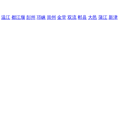
温江
都江堰
彭州
邛崃
崇州
金堂
双流
郫县
大邑
蒲江
新津