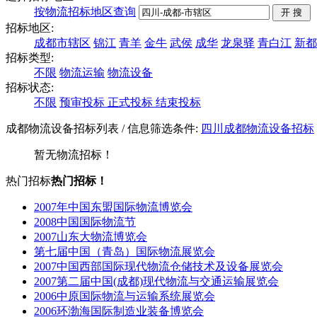
按物流招标地区查询
招标地区:
成都市辖区
锦江
青羊
金牛
武侯
成华
龙泉驿
青白江
新都
招标类型:
不限
物流运输
物流设备
招标状态:
不限
预审投标
正式投标
结束投标
成都物流设备招标列表
/ 信息筛选条件:
四川
成都
物流设备招标
暂无物流招标！
热门招标
热门招标！
2007年中国东盟国际物流博览会
2008中国国际物流节
2007山东大物流博览会
第七届中国（青岛）国际物流展览会
2007中国西部国际现代物流仓储技术及设备展览会
2007第二届中国(成都)现代物流与交通运输展览会
2006中原国际物流与运输系统展览会
2006环渤海国际制造业装备博览会