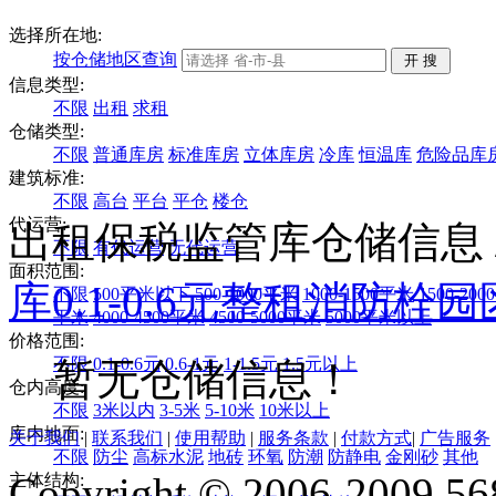
选择所在地:
按仓储地区查询
信息类型:
不限
出租
求租
仓储类型:
不限
普通库房
标准库房
立体库房
冷库
恒温库
危险品库
建筑标准:
不限
高台
平台
平仓
楼仓
代运营:
出租保税监管库仓储信息
不限
有代运营
无代运营
面积范围:
库
0.1-0.6元
整租
消防栓
园
不限
500平米以下
500-1000平米
1000-1500平米
1500-20
平米
4000-4500平米
4500-5000平米
5000平米以上
价格范围:
不限
0.1-0.6元
0.6-1元
1-1.5元
1.5元以上
暂无仓储信息！
仓内高度:
不限
3米以内
3-5米
5-10米
10米以上
库内地面:
关于我们
|
联系我们
|
使用帮助
|
服务条款
|
付款方式
|
广告服务
不限
防尘
高标水泥
地砖
环氧
防潮
防静电
金刚砂
其他
Copyright © 2006-2009 568
主体结构: