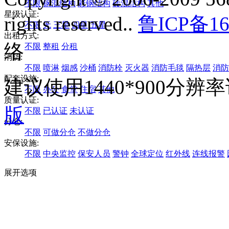
不限
钢混结构
彩钢结构
砖混结构
其他
星级认证:
rights reserved..
鲁ICP备16
不限
无
三星
四星
五星
出租方式:
络
不限
整租
分租
消防:
不限
喷淋
烟感
沙桶
消防栓
灭火器
消防毛毯
隔热层
消防
配套设施:
建议使用1440*900分
不限
办公
食堂
住宿
其他
质量认证:
版
不限
已认证
未认证
分仓:
不限
可做分仓
不做分仓
安保设施:
不限
中央监控
保安人员
警钟
全球定位
红外线
连线报警
展开选项