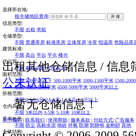
选择所在地:
按仓储地区查询
信息类型:
不限
出租
求租
仓储类型:
不限
普通库房
标准库房
立体库房
冷库
恒温库
危险品库
建筑标准:
不限
高台
平台
平仓
楼仓
代运营:
出租其他仓储信息
/ 信
不限
有代运营
无代运营
面积范围:
公
未认证
不限
500平米以下
500-1000平米
1000-1500平米
1500-20
平米
4000-4500平米
4500-5000平米
5000平米以上
价格范围:
不限
0.1-0.6元
0.6-1元
1-1.5元
1.5元以上
暂无仓储信息！
仓内高度:
不限
3米以内
3-5米
5-10米
10米以上
库内地面:
关于我们
|
联系我们
|
使用帮助
|
服务条款
|
付款方式
|
广告服务
不限
防尘
高标水泥
地砖
环氧
防潮
防静电
金刚砂
其他
Copyright © 2006-2009 568
主体结构: