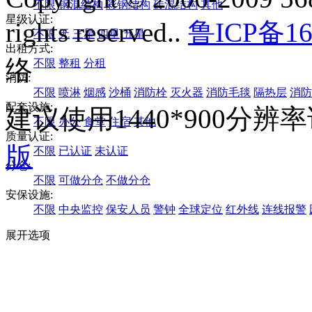
不限
钢混结构
彩钢结构
砖混结构
其他
星级认证:
rights reserved..
鲁ICP备16
不限
无
三星
四星
五星
出租方式:
络
不限
整租
分租
消防:
不限
喷淋
烟感
沙桶
消防栓
灭火器
消防毛毯
隔热层
消防
配套设施:
建议使用1440*900分
不限
办公
食堂
住宿
其他
质量认证:
版
不限
已认证
未认证
分仓:
不限
可做分仓
不做分仓
安保设施:
不限
中央监控
保安人员
警钟
全球定位
红外线
连线报警
展开选项