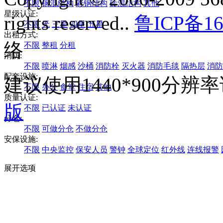
不限
钢混结构
彩钢结构
砖混结构
其他
星级认证:
rights reserved..
鲁ICP备16
不限
无
三星
四星
五星
出租方式:
络
不限
整租
分租
消防:
不限
喷淋
烟感
沙桶
消防栓
灭火器
消防毛毯
隔热层
消防
配套设施:
建议使用1440*900分
不限
办公
食堂
住宿
其他
质量认证:
版
不限
已认证
未认证
分仓:
不限
可做分仓
不做分仓
安保设施:
不限
中央监控
保安人员
警钟
全球定位
红外线
连线报警
展开选项