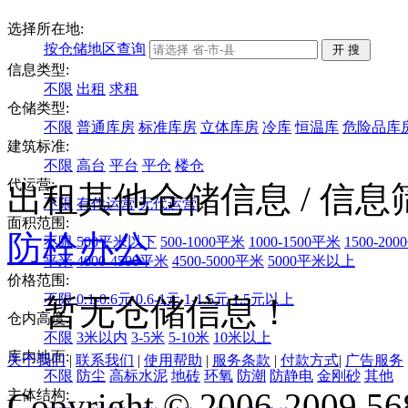
选择所在地:
按仓储地区查询
信息类型:
不限
出租
求租
仓储类型:
不限
普通库房
标准库房
立体库房
冷库
恒温库
危险品库
建筑标准:
不限
高台
平台
平仓
楼仓
代运营:
出租其他仓储信息
/ 信
不限
有代运营
无代运营
面积范围:
防栓
办公
不限
500平米以下
500-1000平米
1000-1500平米
1500-20
平米
4000-4500平米
4500-5000平米
5000平米以上
价格范围:
不限
0.1-0.6元
0.6-1元
1-1.5元
1.5元以上
暂无仓储信息！
仓内高度:
不限
3米以内
3-5米
5-10米
10米以上
库内地面:
关于我们
|
联系我们
|
使用帮助
|
服务条款
|
付款方式
|
广告服务
不限
防尘
高标水泥
地砖
环氧
防潮
防静电
金刚砂
其他
Copyright © 2006-2009 568
主体结构: