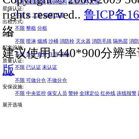
不限
钢混结构
彩钢结构
砖混结构
其他
星级认证:
rights reserved..
鲁ICP备16
不限
无
三星
四星
五星
出租方式:
络
不限
整租
分租
消防:
不限
喷淋
烟感
沙桶
消防栓
灭火器
消防毛毯
隔热层
消防
配套设施:
建议使用1440*900分
不限
办公
食堂
住宿
其他
质量认证:
版
不限
已认证
未认证
分仓:
不限
可做分仓
不做分仓
安保设施:
不限
中央监控
保安人员
警钟
全球定位
红外线
连线报警
展开选项