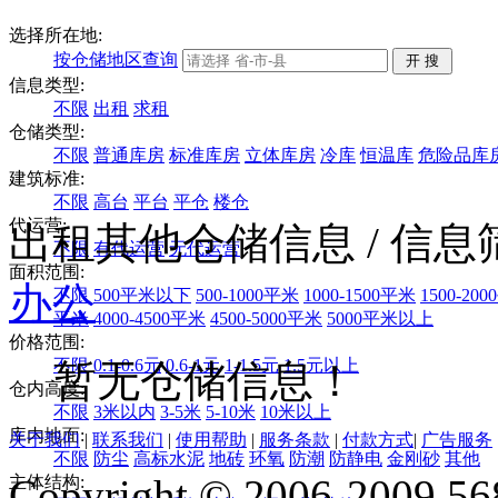
选择所在地:
按仓储地区查询
信息类型:
不限
出租
求租
仓储类型:
不限
普通库房
标准库房
立体库房
冷库
恒温库
危险品库
建筑标准:
不限
高台
平台
平仓
楼仓
代运营:
出租其他仓储信息
/ 信
不限
有代运营
无代运营
面积范围:
办公
不限
500平米以下
500-1000平米
1000-1500平米
1500-20
平米
4000-4500平米
4500-5000平米
5000平米以上
价格范围:
不限
0.1-0.6元
0.6-1元
1-1.5元
1.5元以上
暂无仓储信息！
仓内高度:
不限
3米以内
3-5米
5-10米
10米以上
库内地面:
关于我们
|
联系我们
|
使用帮助
|
服务条款
|
付款方式
|
广告服务
不限
防尘
高标水泥
地砖
环氧
防潮
防静电
金刚砂
其他
Copyright © 2006-2009 568
主体结构: