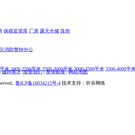
房
保税监管库
厂房
露天仓储
其他
5元
消防警钟
办公
00平米
2000-2500平米
2500-3000平米
3000-3500平米
3500-4000平
|
诚聘英才
|
加盟我们
|
友情链接
|
网站地图
served..
鲁ICP备16034215号-4
技术支持：圻谷网络