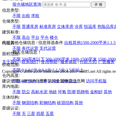
按仓储地区查询
信息类型:
不限
出租
求租
仓储类型:
不限
普通库房
标准库房
立体库房
冷库
恒温库
危险品库
建筑标准:
不限
高台
平台
平仓
楼仓
出租其他仓储信息
/ 信息筛选条件
出租
其他
1500-2000平米
1-1.
代运营:
不限
有代运营
无代运营
暂无仓储信息！
面积范围:
不限
500平米以下
500-1000平米
1000-1500平米
1500-20
关于我们
|
联系我们
|
使用帮助
|
服务条款
|
付款方式
|
广告服务
价格范围:
不限
0.1-0.6元
0.6-1元
1-1.5元
1.5元以上
Copyright © 2006-2009 56885.net 2004-2017 56885.net All rights re
仓内高度:
建议使用1440*900分辨率访问全国物流信息网
不限
3米以内
3-5米
5-10米
10米以上
访问手机版
库内地面:
不限
防尘
高标水泥
地砖
环氧
防潮
防静电
金刚砂
其他
主体结构:
不限
钢混结构
彩钢结构
砖混结构
其他
星级认证:
不限
无
三星
四星
五星