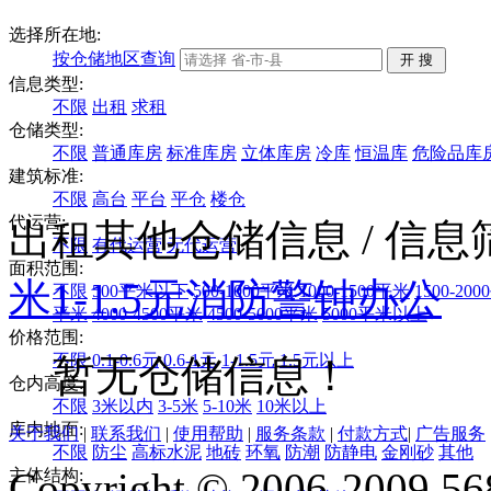
选择所在地:
按仓储地区查询
信息类型:
不限
出租
求租
仓储类型:
不限
普通库房
标准库房
立体库房
冷库
恒温库
危险品库
建筑标准:
不限
高台
平台
平仓
楼仓
代运营:
出租其他仓储信息
/ 信
不限
有代运营
无代运营
面积范围:
米
1-1.5元
消防警钟
办公
不限
500平米以下
500-1000平米
1000-1500平米
1500-20
平米
4000-4500平米
4500-5000平米
5000平米以上
价格范围:
不限
0.1-0.6元
0.6-1元
1-1.5元
1.5元以上
暂无仓储信息！
仓内高度:
不限
3米以内
3-5米
5-10米
10米以上
库内地面:
关于我们
|
联系我们
|
使用帮助
|
服务条款
|
付款方式
|
广告服务
不限
防尘
高标水泥
地砖
环氧
防潮
防静电
金刚砂
其他
Copyright © 2006-2009 568
主体结构: