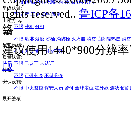
不限
钢混结构
彩钢结构
砖混结构
其他
星级认证:
rights reserved..
鲁ICP备16
不限
无
三星
四星
五星
出租方式:
络
不限
整租
分租
消防:
不限
喷淋
烟感
沙桶
消防栓
灭火器
消防毛毯
隔热层
消防
配套设施:
建议使用1440*900分
不限
办公
食堂
住宿
其他
质量认证:
版
不限
已认证
未认证
分仓:
不限
可做分仓
不做分仓
安保设施:
不限
中央监控
保安人员
警钟
全球定位
红外线
连线报警
展开选项