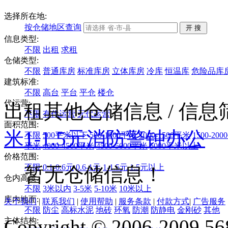
选择所在地:
按仓储地区查询
信息类型:
不限
出租
求租
仓储类型:
不限
普通库房
标准库房
立体库房
冷库
恒温库
危险品库
建筑标准:
不限
高台
平台
平仓
楼仓
代运营:
出租其他仓储信息
/ 信
不限
有代运营
无代运营
面积范围:
米
1-1.5元
消防警钟
办公
不限
500平米以下
500-1000平米
1000-1500平米
1500-20
平米
4000-4500平米
4500-5000平米
5000平米以上
价格范围:
不限
0.1-0.6元
0.6-1元
1-1.5元
1.5元以上
暂无仓储信息！
仓内高度:
不限
3米以内
3-5米
5-10米
10米以上
库内地面:
关于我们
|
联系我们
|
使用帮助
|
服务条款
|
付款方式
|
广告服务
不限
防尘
高标水泥
地砖
环氧
防潮
防静电
金刚砂
其他
Copyright © 2006-2009 568
主体结构: