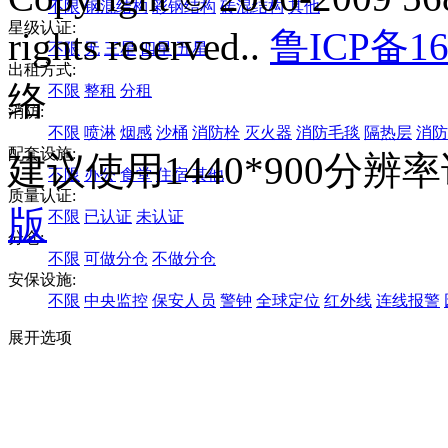
不限
钢混结构
彩钢结构
砖混结构
其他
星级认证:
rights reserved..
鲁ICP备16
不限
无
三星
四星
五星
出租方式:
络
不限
整租
分租
消防:
不限
喷淋
烟感
沙桶
消防栓
灭火器
消防毛毯
隔热层
消防
配套设施:
建议使用1440*900分
不限
办公
食堂
住宿
其他
质量认证:
版
不限
已认证
未认证
分仓:
不限
可做分仓
不做分仓
安保设施:
不限
中央监控
保安人员
警钟
全球定位
红外线
连线报警
展开选项