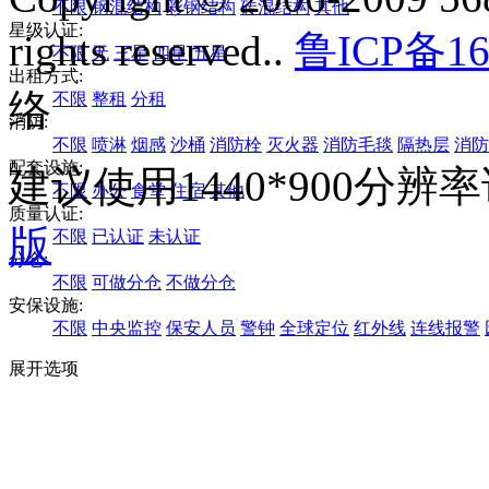
不限
钢混结构
彩钢结构
砖混结构
其他
星级认证:
rights reserved..
鲁ICP备16
不限
无
三星
四星
五星
出租方式:
络
不限
整租
分租
消防:
不限
喷淋
烟感
沙桶
消防栓
灭火器
消防毛毯
隔热层
消防
配套设施:
建议使用1440*900分
不限
办公
食堂
住宿
其他
质量认证:
版
不限
已认证
未认证
分仓:
不限
可做分仓
不做分仓
安保设施:
不限
中央监控
保安人员
警钟
全球定位
红外线
连线报警
展开选项