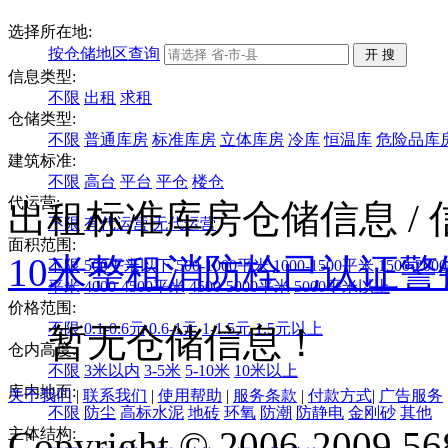
选择所在地:
按仓储地区查询
信息类型:
不限
出租
求租
仓储类型:
不限
普通库房
标准库房
立体库房
冷库
恒温库
危险品库
建筑标准:
不限
高台
平台
平仓
楼仓
代运营:
出租标准库房仓储信息
/
不限
有代运营
无代运营
面积范围:
10米
整租
消防栓
已认证
警
不限
500平米以下
500-1000平米
1000-1500平米
1500-20
平米
4000-4500平米
4500-5000平米
5000平米以上
价格范围:
不限
0.1-0.6元
0.6-1元
1-1.5元
1.5元以上
暂无仓储信息！
仓内高度:
不限
3米以内
3-5米
5-10米
10米以上
库内地面:
关于我们
|
联系我们
|
使用帮助
|
服务条款
|
付款方式
|
广告服务
不限
防尘
高标水泥
地砖
环氧
防潮
防静电
金刚砂
其他
Copyright © 2006-2009 568
主体结构: