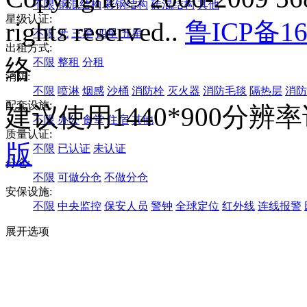
不限
钢混结构
彩钢结构
砖混结构
其他
星级认证:
rights reserved..
鲁ICP备16
不限
无
三星
四星
五星
出租方式:
络
不限
整租
分租
消防:
不限
喷淋
烟感
沙桶
消防栓
灭火器
消防毛毯
隔热层
消防
配套设施:
建议使用1440*900分
不限
办公
食堂
住宿
其他
质量认证:
版
不限
已认证
未认证
分仓:
不限
可做分仓
不做分仓
安保设施:
不限
中央监控
保安人员
警钟
全球定位
红外线
连线报警
展开选项