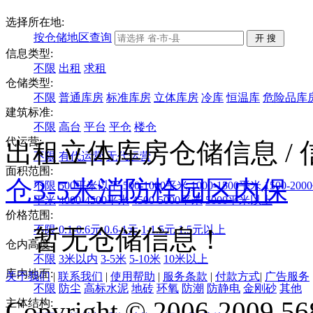
选择所在地:
按仓储地区查询
信息类型:
不限
出租
求租
仓储类型:
不限
普通库房
标准库房
立体库房
冷库
恒温库
危险品库
建筑标准:
不限
高台
平台
平仓
楼仓
代运营:
出租立体库房仓储信息
/
不限
有代运营
无代运营
面积范围:
仓
3-5米
消防栓
园区内保
不限
500平米以下
500-1000平米
1000-1500平米
1500-20
平米
4000-4500平米
4500-5000平米
5000平米以上
价格范围:
不限
0.1-0.6元
0.6-1元
1-1.5元
1.5元以上
暂无仓储信息！
仓内高度:
不限
3米以内
3-5米
5-10米
10米以上
库内地面:
关于我们
|
联系我们
|
使用帮助
|
服务条款
|
付款方式
|
广告服务
不限
防尘
高标水泥
地砖
环氧
防潮
防静电
金刚砂
其他
Copyright © 2006-2009 568
主体结构: