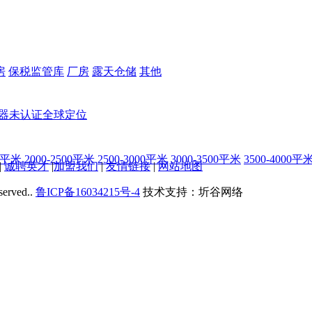
房
保税监管库
厂房
露天仓储
其他
器
未认证
全球定位
00平米
2000-2500平米
2500-3000平米
3000-3500平米
3500-4000平
|
诚聘英才
|
加盟我们
|
友情链接
|
网站地图
served..
鲁ICP备16034215号-4
技术支持：圻谷网络