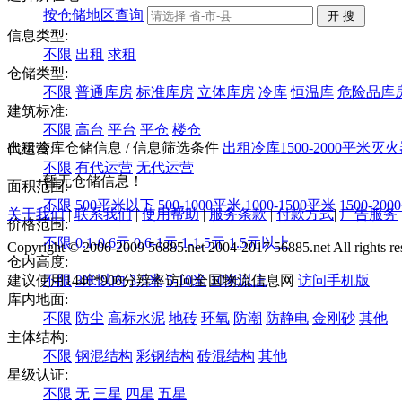
按仓储地区查询
信息类型:
不限
出租
求租
仓储类型:
不限
普通库房
标准库房
立体库房
冷库
恒温库
危险品库
建筑标准:
不限
高台
平台
平仓
楼仓
出租冷库仓储信息
/ 信息筛选条件
出租
冷库
1500-2000平米
灭火
代运营:
不限
有代运营
无代运营
暂无仓储信息！
面积范围:
不限
500平米以下
500-1000平米
1000-1500平米
1500-20
关于我们
|
联系我们
|
使用帮助
|
服务条款
|
付款方式
|
广告服务
价格范围:
不限
0.1-0.6元
0.6-1元
1-1.5元
1.5元以上
Copyright © 2006-2009 56885.net 2004-2017 56885.net All rights re
仓内高度:
建议使用1440*900分辨率访问全国物流信息网
不限
3米以内
3-5米
5-10米
10米以上
访问手机版
库内地面:
不限
防尘
高标水泥
地砖
环氧
防潮
防静电
金刚砂
其他
主体结构:
不限
钢混结构
彩钢结构
砖混结构
其他
星级认证:
不限
无
三星
四星
五星