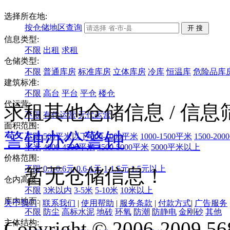
选择所在地:
按仓储地区查询
信息类型:
不限
出租
求租
仓储类型:
不限
普通库房
标准库房
立体库房
冷库
恒温库
危险品库
建筑标准:
不限
高台
平台
平仓
楼仓
代运营:
求租其他仓储信息
/ 信
不限
有代运营
无代运营
面积范围:
警钟
办公
警钟
不限
500平米以下
500-1000平米
1000-1500平米
1500-20
平米
4000-4500平米
4500-5000平米
5000平米以上
价格范围:
不限
0.1-0.6元
0.6-1元
1-1.5元
1.5元以上
暂无仓储信息！
仓内高度:
不限
3米以内
3-5米
5-10米
10米以上
库内地面:
关于我们
|
联系我们
|
使用帮助
|
服务条款
|
付款方式
|
广告服务
不限
防尘
高标水泥
地砖
环氧
防潮
防静电
金刚砂
其他
Copyright © 2006-2009 568
主体结构: