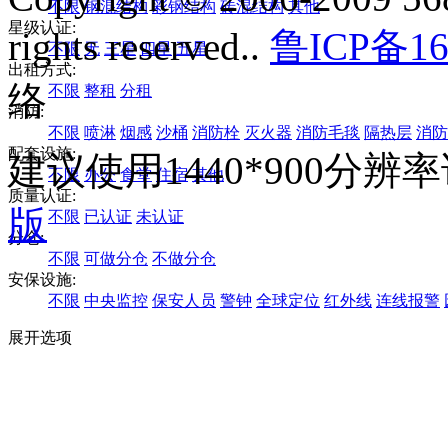
不限
钢混结构
彩钢结构
砖混结构
其他
星级认证:
rights reserved..
鲁ICP备16
不限
无
三星
四星
五星
出租方式:
络
不限
整租
分租
消防:
不限
喷淋
烟感
沙桶
消防栓
灭火器
消防毛毯
隔热层
消防
配套设施:
建议使用1440*900分
不限
办公
食堂
住宿
其他
质量认证:
版
不限
已认证
未认证
分仓:
不限
可做分仓
不做分仓
安保设施:
不限
中央监控
保安人员
警钟
全球定位
红外线
连线报警
展开选项