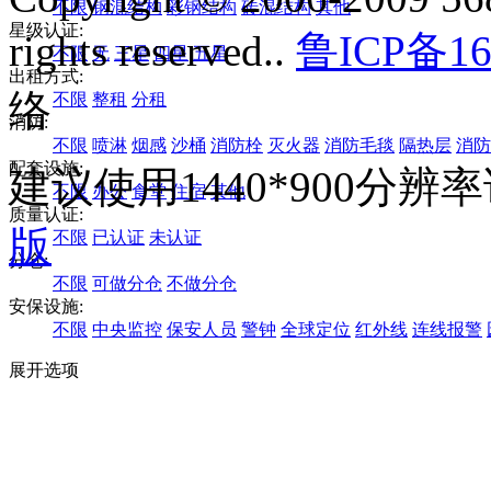
不限
钢混结构
彩钢结构
砖混结构
其他
星级认证:
rights reserved..
鲁ICP备16
不限
无
三星
四星
五星
出租方式:
络
不限
整租
分租
消防:
不限
喷淋
烟感
沙桶
消防栓
灭火器
消防毛毯
隔热层
消防
配套设施:
建议使用1440*900分
不限
办公
食堂
住宿
其他
质量认证:
版
不限
已认证
未认证
分仓:
不限
可做分仓
不做分仓
安保设施:
不限
中央监控
保安人员
警钟
全球定位
红外线
连线报警
展开选项