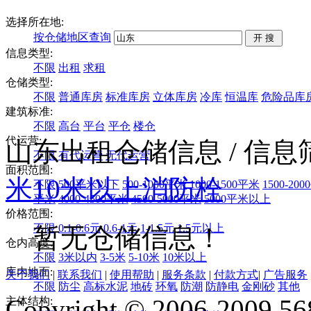
选择所在地:
按仓储地区查询
信息类型:
不限
出租
求租
仓储类型:
不限
普通库房
标准库房
立体库房
冷库
恒温库
危险品库
建筑标准:
不限
高台
平台
平仓
楼仓
代运营:
山东出租仓储信息
/ 信
不限
有代运营
无代运营
面积范围:
米
10米以上
消防栓
不限
500平米以下
500-1000平米
1000-1500平米
1500-20
平米
4000-4500平米
4500-5000平米
5000平米以上
价格范围:
不限
0.1-0.6元
0.6-1元
1-1.5元
1.5元以上
暂无仓储信息！
仓内高度:
不限
3米以内
3-5米
5-10米
10米以上
库内地面:
关于我们
|
联系我们
|
使用帮助
|
服务条款
|
付款方式
|
广告服务
不限
防尘
高标水泥
地砖
环氧
防潮
防静电
金刚砂
其他
Copyright © 2006-2009 568
主体结构: