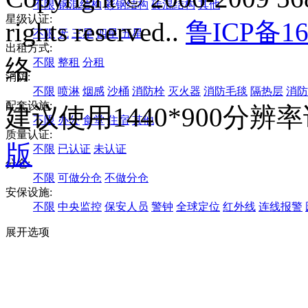
不限
钢混结构
彩钢结构
砖混结构
其他
星级认证:
rights reserved..
鲁ICP备16
不限
无
三星
四星
五星
出租方式:
络
不限
整租
分租
消防:
不限
喷淋
烟感
沙桶
消防栓
灭火器
消防毛毯
隔热层
消防
配套设施:
建议使用1440*900分
不限
办公
食堂
住宿
其他
质量认证:
版
不限
已认证
未认证
分仓:
不限
可做分仓
不做分仓
安保设施:
不限
中央监控
保安人员
警钟
全球定位
红外线
连线报警
展开选项