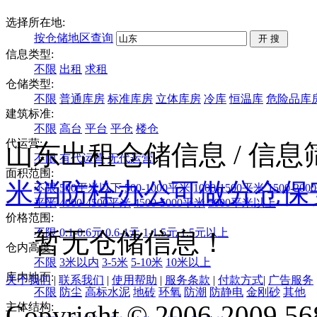
选择所在地:
按仓储地区查询
信息类型:
不限
出租
求租
仓储类型:
不限
普通库房
标准库房
立体库房
冷库
恒温库
危险品库
建筑标准:
不限
高台
平台
平仓
楼仓
代运营:
山东出租仓储信息
/ 信
不限
有代运营
无代运营
面积范围:
米
消防栓
办公
可做分仓
保
不限
500平米以下
500-1000平米
1000-1500平米
1500-20
平米
4000-4500平米
4500-5000平米
5000平米以上
价格范围:
不限
0.1-0.6元
0.6-1元
1-1.5元
1.5元以上
暂无仓储信息！
仓内高度:
不限
3米以内
3-5米
5-10米
10米以上
库内地面:
关于我们
|
联系我们
|
使用帮助
|
服务条款
|
付款方式
|
广告服务
不限
防尘
高标水泥
地砖
环氧
防潮
防静电
金刚砂
其他
Copyright © 2006-2009 568
主体结构: