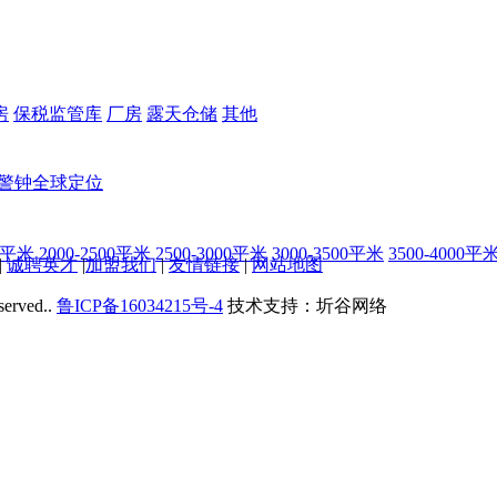
房
保税监管库
厂房
露天仓储
其他
警钟
全球定位
00平米
2000-2500平米
2500-3000平米
3000-3500平米
3500-4000平
|
诚聘英才
|
加盟我们
|
友情链接
|
网站地图
served..
鲁ICP备16034215号-4
技术支持：圻谷网络