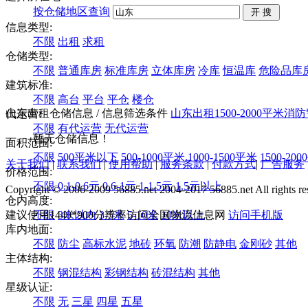
按仓储地区查询
信息类型:
不限
出租
求租
仓储类型:
不限
普通库房
标准库房
立体库房
冷库
恒温库
危险品库
建筑标准:
不限
高台
平台
平仓
楼仓
山东出租仓储信息
/ 信息筛选条件
山东
出租
1500-2000平米
消防
代运营:
不限
有代运营
无代运营
暂无仓储信息！
面积范围:
不限
500平米以下
500-1000平米
1000-1500平米
1500-20
关于我们
|
联系我们
|
使用帮助
|
服务条款
|
付款方式
|
广告服务
价格范围:
不限
0.1-0.6元
0.6-1元
1-1.5元
1.5元以上
Copyright © 2006-2009 56885.net 2004-2017 56885.net All rights re
仓内高度:
建议使用1440*900分辨率访问全国物流信息网
不限
3米以内
3-5米
5-10米
10米以上
访问手机版
库内地面:
不限
防尘
高标水泥
地砖
环氧
防潮
防静电
金刚砂
其他
主体结构:
不限
钢混结构
彩钢结构
砖混结构
其他
星级认证:
不限
无
三星
四星
五星