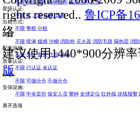
不限
钢混结构
彩钢结构
砖混结构
其他
星级认证:
rights reserved..
鲁ICP备16
不限
无
三星
四星
五星
出租方式:
络
不限
整租
分租
消防:
不限
喷淋
烟感
沙桶
消防栓
灭火器
消防毛毯
隔热层
消防
配套设施:
建议使用1440*900分
不限
办公
食堂
住宿
其他
质量认证:
版
不限
已认证
未认证
分仓:
不限
可做分仓
不做分仓
安保设施:
不限
中央监控
保安人员
警钟
全球定位
红外线
连线报警
展开选项