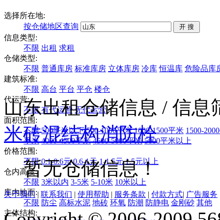
选择所在地:
按仓储地区查询
信息类型:
不限
出租
求租
仓储类型:
不限
普通库房
标准库房
立体库房
冷库
恒温库
危险品库
建筑标准:
不限
高台
平台
平仓
楼仓
代运营:
山东出租仓储信息
/ 信
不限
有代运营
无代运营
面积范围:
米
砖混结构
消防栓
不限
500平米以下
500-1000平米
1000-1500平米
1500-20
平米
4000-4500平米
4500-5000平米
5000平米以上
价格范围:
不限
0.1-0.6元
0.6-1元
1-1.5元
1.5元以上
暂无仓储信息！
仓内高度:
不限
3米以内
3-5米
5-10米
10米以上
库内地面:
关于我们
|
联系我们
|
使用帮助
|
服务条款
|
付款方式
|
广告服务
不限
防尘
高标水泥
地砖
环氧
防潮
防静电
金刚砂
其他
Copyright © 2006-2009 568
主体结构: