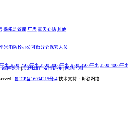
房
保税监管库
厂房
露天仓储
其他
00平米
消防栓
办公
可做分仓
保安人员
00平米
2000-2500平米
2500-3000平米
3000-3500平米
3500-4000平
|
诚聘英才
|
加盟我们
|
友情链接
|
网站地图
served..
鲁ICP备16034215号-4
技术支持：圻谷网络