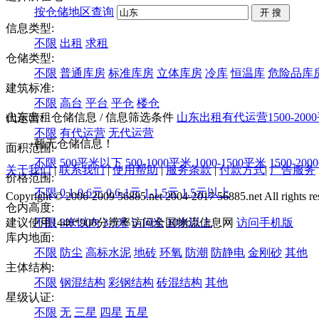
按仓储地区查询
信息类型:
不限
出租
求租
仓储类型:
不限
普通库房
标准库房
立体库房
冷库
恒温库
危险品库
建筑标准:
不限
高台
平台
平仓
楼仓
山东出租仓储信息
/ 信息筛选条件
山东
出租
有代运营
1500-20
代运营:
不限
有代运营
无代运营
暂无仓储信息！
面积范围:
不限
500平米以下
500-1000平米
1000-1500平米
1500-20
关于我们
|
联系我们
|
使用帮助
|
服务条款
|
付款方式
|
广告服务
价格范围:
不限
0.1-0.6元
0.6-1元
1-1.5元
1.5元以上
Copyright © 2006-2009 56885.net 2004-2017 56885.net All rights re
仓内高度:
建议使用1440*900分辨率访问全国物流信息网
不限
3米以内
3-5米
5-10米
10米以上
访问手机版
库内地面:
不限
防尘
高标水泥
地砖
环氧
防潮
防静电
金刚砂
其他
主体结构:
不限
钢混结构
彩钢结构
砖混结构
其他
星级认证:
不限
无
三星
四星
五星