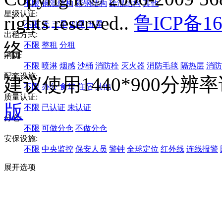
不限
钢混结构
彩钢结构
砖混结构
其他
星级认证:
rights reserved..
鲁ICP备16
不限
无
三星
四星
五星
出租方式:
络
不限
整租
分租
消防:
不限
喷淋
烟感
沙桶
消防栓
灭火器
消防毛毯
隔热层
消防
配套设施:
建议使用1440*900分
不限
办公
食堂
住宿
其他
质量认证:
版
不限
已认证
未认证
分仓:
不限
可做分仓
不做分仓
安保设施:
不限
中央监控
保安人员
警钟
全球定位
红外线
连线报警
展开选项