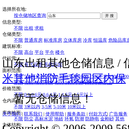
选择所在地:
按仓储地区查询
信息类型:
不限
出租
求租
仓储类型:
不限
普通库房
标准库房
立体库房
冷库
恒温库
危险品库
建筑标准:
不限
高台
平台
平仓
楼仓
代运营:
山东出租其他仓储信息
/
不限
有代运营
无代运营
面积范围:
米
其他
消防毛毯
园区内保
不限
500平米以下
500-1000平米
1000-1500平米
1500-20
平米
4000-4500平米
4500-5000平米
5000平米以上
价格范围:
不限
0.1-0.6元
0.6-1元
1-1.5元
1.5元以上
暂无仓储信息！
仓内高度:
不限
3米以内
3-5米
5-10米
10米以上
库内地面:
关于我们
|
联系我们
|
使用帮助
|
服务条款
|
付款方式
|
广告服务
不限
防尘
高标水泥
地砖
环氧
防潮
防静电
金刚砂
其他
Copyright © 2006-2009 568
主体结构: