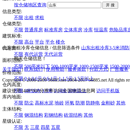
按仓储地区查询
信息类型:
不限
出租
求租
仓储类型:
不限
普通库房
标准库房
立体库房
冷库
恒温库
危险品库
建筑标准:
不限
高台
平台
平仓
楼仓
山东出租冷库仓储信息
/ 信息筛选条件
山东
出租
冷库
3-5米
消防
代运营:
不限
有代运营
无代运营
暂无仓储信息！
面积范围:
不限
500平米以下
500-1000平米
1000-1500平米
1500-20
关于我们
|
联系我们
|
使用帮助
|
服务条款
|
付款方式
|
广告服务
价格范围:
不限
0.1-0.6元
0.6-1元
1-1.5元
1.5元以上
Copyright © 2006-2009 56885.net 2004-2017 56885.net All rights re
仓内高度:
建议使用1440*900分辨率访问全国物流信息网
不限
3米以内
3-5米
5-10米
10米以上
访问手机版
库内地面:
不限
防尘
高标水泥
地砖
环氧
防潮
防静电
金刚砂
其他
主体结构:
不限
钢混结构
彩钢结构
砖混结构
其他
星级认证:
不限
无
三星
四星
五星