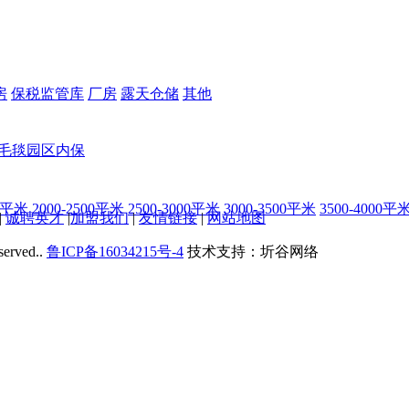
房
保税监管库
厂房
露天仓储
其他
毛毯
园区内保
00平米
2000-2500平米
2500-3000平米
3000-3500平米
3500-4000平
|
诚聘英才
|
加盟我们
|
友情链接
|
网站地图
served..
鲁ICP备16034215号-4
技术支持：圻谷网络