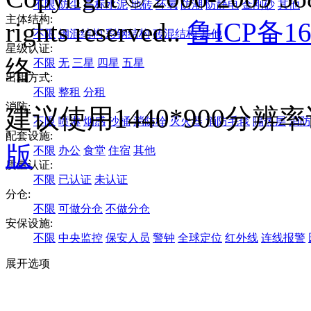
不限
防尘
高标水泥
地砖
环氧
防潮
防静电
金刚砂
其他
主体结构:
rights reserved..
鲁ICP备16
不限
钢混结构
彩钢结构
砖混结构
其他
星级认证:
络
不限
无
三星
四星
五星
出租方式:
不限
整租
分租
消防:
建议使用1440*900分
不限
喷淋
烟感
沙桶
消防栓
灭火器
消防毛毯
隔热层
消防
配套设施:
版
不限
办公
食堂
住宿
其他
质量认证:
不限
已认证
未认证
分仓:
不限
可做分仓
不做分仓
安保设施:
不限
中央监控
保安人员
警钟
全球定位
红外线
连线报警
展开选项