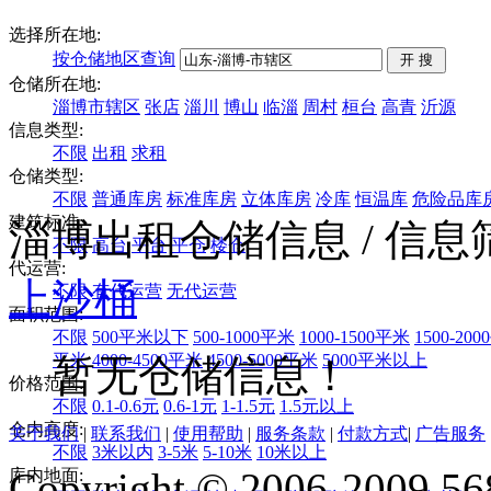
选择所在地:
按仓储地区查询
仓储所在地:
淄博市辖区
张店
淄川
博山
临淄
周村
桓台
高青
沂源
信息类型:
不限
出租
求租
仓储类型:
不限
普通库房
标准库房
立体库房
冷库
恒温库
危险品库
建筑标准:
淄博出租仓储信息
/ 信
不限
高台
平台
平仓
楼仓
代运营:
上
沙桶
不限
有代运营
无代运营
面积范围:
不限
500平米以下
500-1000平米
1000-1500平米
1500-20
平米
4000-4500平米
4500-5000平米
5000平米以上
暂无仓储信息！
价格范围:
不限
0.1-0.6元
0.6-1元
1-1.5元
1.5元以上
仓内高度:
关于我们
|
联系我们
|
使用帮助
|
服务条款
|
付款方式
|
广告服务
不限
3米以内
3-5米
5-10米
10米以上
Copyright © 2006-2009 568
库内地面: