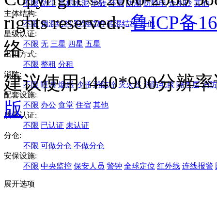
不限
防尘
高标水泥
地砖
环氧
防潮
防静电
金刚砂
其他
主体结构:
rights reserved..
鲁ICP备16
不限
钢混结构
彩钢结构
砖混结构
其他
星级认证:
络
不限
无
三星
四星
五星
出租方式:
不限
整租
分租
消防:
建议使用1440*900分
不限
喷淋
烟感
沙桶
消防栓
灭火器
消防毛毯
隔热层
消防
配套设施:
版
不限
办公
食堂
住宿
其他
质量认证:
不限
已认证
未认证
分仓:
不限
可做分仓
不做分仓
安保设施:
不限
中央监控
保安人员
警钟
全球定位
红外线
连线报警
展开选项