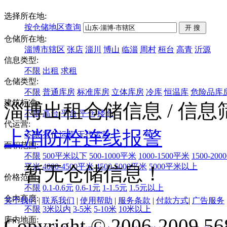
选择所在地:
按仓储地区查询
仓储所在地:
淄博市辖区
张店
淄川
博山
临淄
周村
桓台
高青
沂源
信息类型:
不限
出租
求租
仓储类型:
不限
普通库房
标准库房
立体库房
冷库
恒温库
危险品库
建筑标准:
淄博出租仓储信息
/ 信
不限
高台
平台
平仓
楼仓
代运营:
上
消防栓
连线报警
不限
有代运营
无代运营
面积范围:
不限
500平米以下
500-1000平米
1000-1500平米
1500-20
平米
4000-4500平米
4500-5000平米
5000平米以上
暂无仓储信息！
价格范围:
不限
0.1-0.6元
0.6-1元
1-1.5元
1.5元以上
仓内高度:
关于我们
|
联系我们
|
使用帮助
|
服务条款
|
付款方式
|
广告服务
不限
3米以内
3-5米
5-10米
10米以上
Copyright © 2006-2009 568
库内地面: