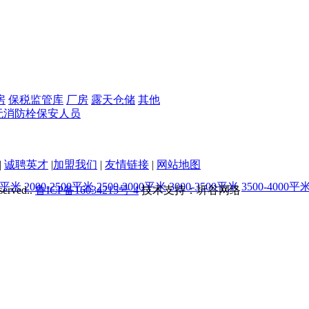
房
保税监管库
厂房
露天仓储
其他
无
消防栓
保安人员
|
诚聘英才
|
加盟我们
|
友情链接
|
网站地图
00平米
2000-2500平米
2500-3000平米
3000-3500平米
3500-4000平
served..
鲁ICP备16034215号-4
技术支持：圻谷网络