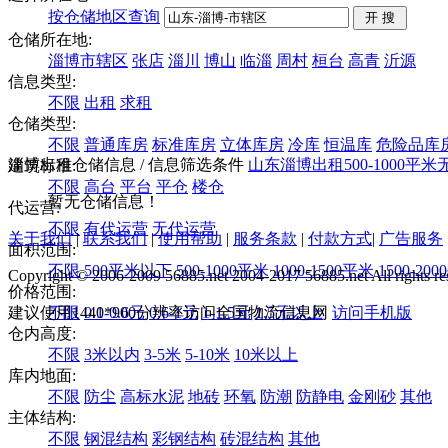
按仓储地区查询
仓储所在地:
淄博市辖区
张店
淄川
博山
临淄
周村
桓台
高青
沂源
信息类型:
不限
出租
求租
仓储类型:
不限
普通库房
标准库房
立体库房
冷库
恒温库
危险品库
淄博出租仓储信息
/ 信息筛选条件
山东
淄博
出租
500-1000平米
建筑标准:
不限
高台
平台
平仓
楼仓
暂无仓储信息！
代运营:
不限
有代运营
无代运营
关于我们
|
联系我们
|
使用帮助
|
服务条款
|
付款方式
|
广告服务
面积范围:
不限
500平米以下
500-1000平米
1000-1500平米
1500-20
Copyright © 2006-2009 56885.net 2004-2017 56885.net All rights re
价格范围:
建议使用1440*900分辨率访问全国物流信息网
不限
0.1-0.6元
0.6-1元
1-1.5元
1.5元以上
访问手机版
仓内高度:
不限
3米以内
3-5米
5-10米
10米以上
库内地面:
不限
防尘
高标水泥
地砖
环氧
防潮
防静电
金刚砂
其他
主体结构:
不限
钢混结构
彩钢结构
砖混结构
其他