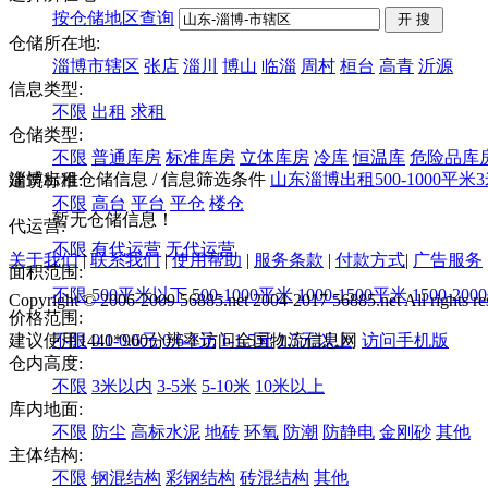
按仓储地区查询
仓储所在地:
淄博市辖区
张店
淄川
博山
临淄
周村
桓台
高青
沂源
信息类型:
不限
出租
求租
仓储类型:
不限
普通库房
标准库房
立体库房
冷库
恒温库
危险品库
淄博出租仓储信息
/ 信息筛选条件
山东
淄博
出租
500-1000平米
建筑标准:
不限
高台
平台
平仓
楼仓
暂无仓储信息！
代运营:
不限
有代运营
无代运营
关于我们
|
联系我们
|
使用帮助
|
服务条款
|
付款方式
|
广告服务
面积范围:
不限
500平米以下
500-1000平米
1000-1500平米
1500-20
Copyright © 2006-2009 56885.net 2004-2017 56885.net All rights re
价格范围:
建议使用1440*900分辨率访问全国物流信息网
不限
0.1-0.6元
0.6-1元
1-1.5元
1.5元以上
访问手机版
仓内高度:
不限
3米以内
3-5米
5-10米
10米以上
库内地面:
不限
防尘
高标水泥
地砖
环氧
防潮
防静电
金刚砂
其他
主体结构:
不限
钢混结构
彩钢结构
砖混结构
其他