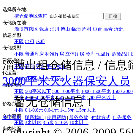
选择所在地:
按仓储地区查询
仓储所在地:
淄博市辖区
张店
淄川
博山
临淄
周村
桓台
高青
沂源
信息类型:
不限
出租
求租
仓储类型:
不限
普通库房
标准库房
立体库房
冷库
恒温库
危险品库
建筑标准:
淄博出租仓储信息
/ 信
不限
高台
平台
平仓
楼仓
代运营:
3000平米
灭火器
保安人员
不限
有代运营
无代运营
面积范围:
不限
500平米以下
500-1000平米
1000-1500平米
1500-20
平米
4000-4500平米
4500-5000平米
5000平米以上
暂无仓储信息！
价格范围:
不限
0.1-0.6元
0.6-1元
1-1.5元
1.5元以上
仓内高度:
关于我们
|
联系我们
|
使用帮助
|
服务条款
|
付款方式
|
广告服务
不限
3米以内
3-5米
5-10米
10米以上
Copyright © 2006-2009 568
库内地面: