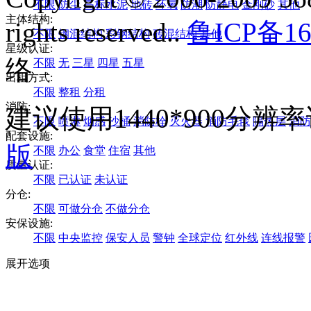
不限
防尘
高标水泥
地砖
环氧
防潮
防静电
金刚砂
其他
主体结构:
rights reserved..
鲁ICP备16
不限
钢混结构
彩钢结构
砖混结构
其他
星级认证:
络
不限
无
三星
四星
五星
出租方式:
不限
整租
分租
消防:
建议使用1440*900分
不限
喷淋
烟感
沙桶
消防栓
灭火器
消防毛毯
隔热层
消防
配套设施:
版
不限
办公
食堂
住宿
其他
质量认证:
不限
已认证
未认证
分仓:
不限
可做分仓
不做分仓
安保设施:
不限
中央监控
保安人员
警钟
全球定位
红外线
连线报警
展开选项