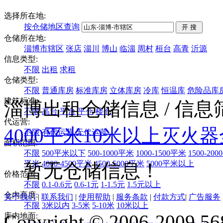
选择所在地:
按仓储地区查询
仓储所在地:
淄博市辖区
张店
淄川
博山
临淄
周村
桓台
高青
沂源
信息类型:
不限
出租
求租
仓储类型:
不限
普通库房
标准库房
立体库房
冷库
恒温库
危险品库
建筑标准:
淄博出租仓储信息
/ 信
不限
高台
平台
平仓
楼仓
代运营:
4000平米
10米以上
灭火器
不限
有代运营
无代运营
面积范围:
不限
500平米以下
500-1000平米
1000-1500平米
1500-20
平米
4000-4500平米
4500-5000平米
5000平米以上
暂无仓储信息！
价格范围:
不限
0.1-0.6元
0.6-1元
1-1.5元
1.5元以上
仓内高度:
关于我们
|
联系我们
|
使用帮助
|
服务条款
|
付款方式
|
广告服务
不限
3米以内
3-5米
5-10米
10米以上
Copyright © 2006-2009 568
库内地面: