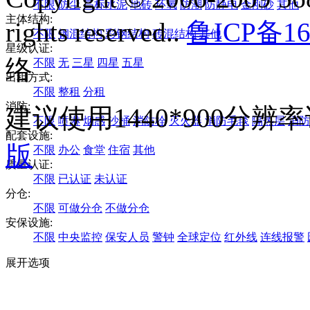
不限
防尘
高标水泥
地砖
环氧
防潮
防静电
金刚砂
其他
主体结构:
rights reserved..
鲁ICP备16
不限
钢混结构
彩钢结构
砖混结构
其他
星级认证:
络
不限
无
三星
四星
五星
出租方式:
不限
整租
分租
消防:
建议使用1440*900分
不限
喷淋
烟感
沙桶
消防栓
灭火器
消防毛毯
隔热层
消防
配套设施:
版
不限
办公
食堂
住宿
其他
质量认证:
不限
已认证
未认证
分仓:
不限
可做分仓
不做分仓
安保设施:
不限
中央监控
保安人员
警钟
全球定位
红外线
连线报警
展开选项