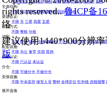
不限
防尘
高标水泥
地砖
环氧
防潮
防静电
金刚砂
其他
主体结构:
rights reserved..
鲁ICP备16
不限
钢混结构
彩钢结构
砖混结构
其他
星级认证:
络
不限
无
三星
四星
五星
出租方式:
不限
整租
分租
消防:
建议使用1440*900分
不限
喷淋
烟感
沙桶
消防栓
灭火器
消防毛毯
隔热层
消防
配套设施:
版
不限
办公
食堂
住宿
其他
质量认证:
不限
已认证
未认证
分仓:
不限
可做分仓
不做分仓
安保设施:
不限
中央监控
保安人员
警钟
全球定位
红外线
连线报警
展开选项