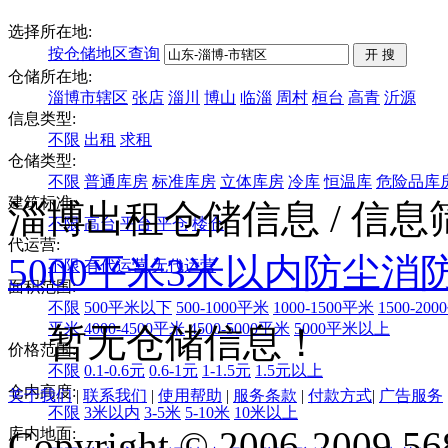
选择所在地:
按仓储地区查询
仓储所在地:
淄博市辖区
张店
淄川
博山
临淄
周村
桓台
高青
沂源
信息类型:
不限
出租
求租
仓储类型:
不限
普通库房
标准库房
立体库房
冷库
恒温库
危险品库
建筑标准:
淄博出租仓储信息
/ 信
不限
高台
平台
平仓
楼仓
代运营:
5000平米
3米以内
防尘
消
不限
有代运营
无代运营
面积范围:
不限
500平米以下
500-1000平米
1000-1500平米
1500-20
平米
4000-4500平米
4500-5000平米
5000平米以上
暂无仓储信息！
价格范围:
不限
0.1-0.6元
0.6-1元
1-1.5元
1.5元以上
仓内高度:
关于我们
|
联系我们
|
使用帮助
|
服务条款
|
付款方式
|
广告服务
不限
3米以内
3-5米
5-10米
10米以上
Copyright © 2006-2009 568
库内地面: