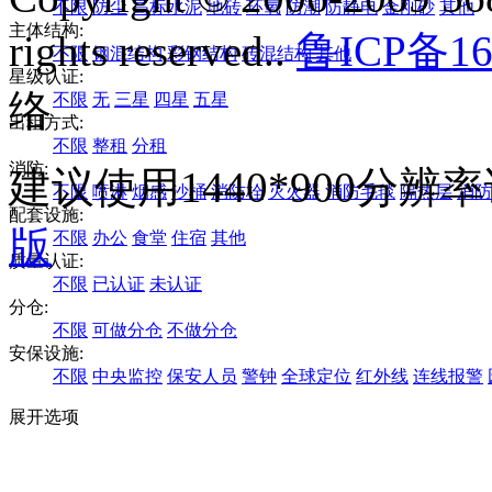
不限
防尘
高标水泥
地砖
环氧
防潮
防静电
金刚砂
其他
主体结构:
rights reserved..
鲁ICP备16
不限
钢混结构
彩钢结构
砖混结构
其他
星级认证:
络
不限
无
三星
四星
五星
出租方式:
不限
整租
分租
消防:
建议使用1440*900分
不限
喷淋
烟感
沙桶
消防栓
灭火器
消防毛毯
隔热层
消防
配套设施:
版
不限
办公
食堂
住宿
其他
质量认证:
不限
已认证
未认证
分仓:
不限
可做分仓
不做分仓
安保设施:
不限
中央监控
保安人员
警钟
全球定位
红外线
连线报警
展开选项