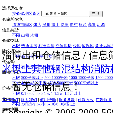
选择所在地:
按仓储地区查询
仓储所在地:
淄博市辖区
张店
淄川
博山
临淄
周村
桓台
高青
沂源
信息类型:
不限
出租
求租
仓储类型:
不限
普通库房
标准库房
立体库房
冷库
恒温库
危险品库
建筑标准:
淄博出租仓储信息
/ 信
不限
高台
平台
平仓
楼仓
代运营:
米以上
其他
钢混结构
消防
不限
有代运营
无代运营
面积范围:
不限
500平米以下
500-1000平米
1000-1500平米
1500-20
平米
4000-4500平米
4500-5000平米
5000平米以上
暂无仓储信息！
价格范围:
不限
0.1-0.6元
0.6-1元
1-1.5元
1.5元以上
仓内高度:
关于我们
|
联系我们
|
使用帮助
|
服务条款
|
付款方式
|
广告服务
不限
3米以内
3-5米
5-10米
10米以上
Copyright © 2006-2009 568
库内地面: