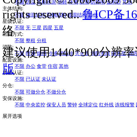
不限
防尘
高标水泥
地砖
环氧
防潮
防静电
金刚砂
其他
主体结构:
rights reserved..
鲁ICP备16
不限
钢混结构
彩钢结构
砖混结构
其他
星级认证:
络
不限
无
三星
四星
五星
出租方式:
不限
整租
分租
消防:
建议使用1440*900分
不限
喷淋
烟感
沙桶
消防栓
灭火器
消防毛毯
隔热层
消防
配套设施:
版
不限
办公
食堂
住宿
其他
质量认证:
不限
已认证
未认证
分仓:
不限
可做分仓
不做分仓
安保设施:
不限
中央监控
保安人员
警钟
全球定位
红外线
连线报警
展开选项