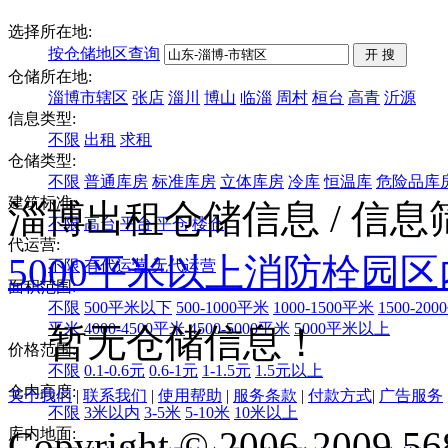
选择所在地:
按仓储地区查询
仓储所在地:
淄博市辖区
张店
淄川
博山
临淄
周村
桓台
高青
沂源
信息类型:
不限
出租
求租
仓储类型:
不限
普通库房
标准库房
立体库房
冷库
恒温库
危险品库
建筑标准:
淄博出租仓储信息
/ 信
不限
高台
平台
平仓
楼仓
代运营:
5000平米以上
消防栓
园区
不限
有代运营
无代运营
面积范围:
不限
500平米以下
500-1000平米
1000-1500平米
1500-20
平米
4000-4500平米
4500-5000平米
5000平米以上
暂无仓储信息！
价格范围:
不限
0.1-0.6元
0.6-1元
1-1.5元
1.5元以上
仓内高度:
关于我们
|
联系我们
|
使用帮助
|
服务条款
|
付款方式
|
广告服务
不限
3米以内
3-5米
5-10米
10米以上
Copyright © 2006-2009 568
库内地面: