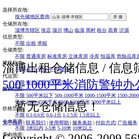
选择所在地:
按仓储地区查询
仓储所在地:
淄博市辖区
张店
淄川
博山
临淄
周村
桓台
高青
沂源
信息类型:
不限
出租
求租
仓储类型:
不限
普通库房
标准库房
立体库房
冷库
恒温库
危险品库
建筑标准:
淄博出租仓储信息
/ 信
不限
高台
平台
平仓
楼仓
代运营:
500-1000平米
消防警钟
办
不限
有代运营
无代运营
面积范围:
不限
500平米以下
500-1000平米
1000-1500平米
1500-20
平米
4000-4500平米
4500-5000平米
5000平米以上
暂无仓储信息！
价格范围:
不限
0.1-0.6元
0.6-1元
1-1.5元
1.5元以上
仓内高度:
关于我们
|
联系我们
|
使用帮助
|
服务条款
|
付款方式
|
广告服务
不限
3米以内
3-5米
5-10米
10米以上
Copyright © 2006-2009 568
库内地面: