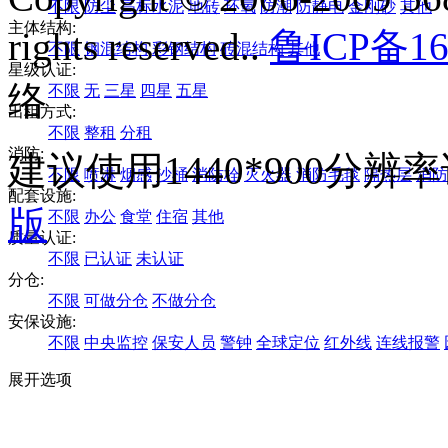
不限
防尘
高标水泥
地砖
环氧
防潮
防静电
金刚砂
其他
主体结构:
rights reserved..
鲁ICP备16
不限
钢混结构
彩钢结构
砖混结构
其他
星级认证:
络
不限
无
三星
四星
五星
出租方式:
不限
整租
分租
消防:
建议使用1440*900分
不限
喷淋
烟感
沙桶
消防栓
灭火器
消防毛毯
隔热层
消防
配套设施:
版
不限
办公
食堂
住宿
其他
质量认证:
不限
已认证
未认证
分仓:
不限
可做分仓
不做分仓
安保设施:
不限
中央监控
保安人员
警钟
全球定位
红外线
连线报警
展开选项