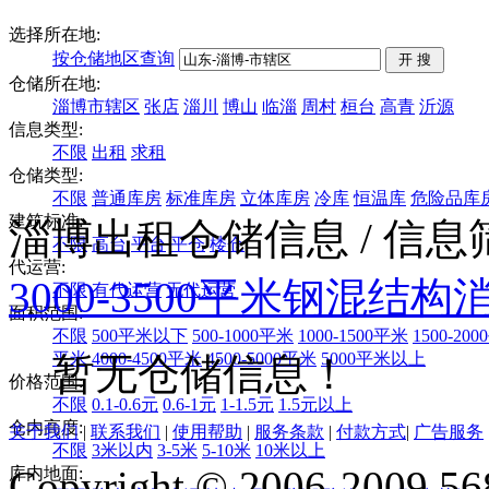
选择所在地:
按仓储地区查询
仓储所在地:
淄博市辖区
张店
淄川
博山
临淄
周村
桓台
高青
沂源
信息类型:
不限
出租
求租
仓储类型:
不限
普通库房
标准库房
立体库房
冷库
恒温库
危险品库
建筑标准:
淄博出租仓储信息
/ 信
不限
高台
平台
平仓
楼仓
代运营:
3000-3500平米
钢混结构
不限
有代运营
无代运营
面积范围:
不限
500平米以下
500-1000平米
1000-1500平米
1500-20
平米
4000-4500平米
4500-5000平米
5000平米以上
暂无仓储信息！
价格范围:
不限
0.1-0.6元
0.6-1元
1-1.5元
1.5元以上
仓内高度:
关于我们
|
联系我们
|
使用帮助
|
服务条款
|
付款方式
|
广告服务
不限
3米以内
3-5米
5-10米
10米以上
Copyright © 2006-2009 568
库内地面: