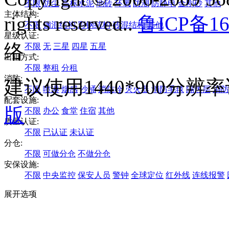
不限
防尘
高标水泥
地砖
环氧
防潮
防静电
金刚砂
其他
主体结构:
rights reserved..
鲁ICP备16
不限
钢混结构
彩钢结构
砖混结构
其他
星级认证:
络
不限
无
三星
四星
五星
出租方式:
不限
整租
分租
消防:
建议使用1440*900分
不限
喷淋
烟感
沙桶
消防栓
灭火器
消防毛毯
隔热层
消防
配套设施:
版
不限
办公
食堂
住宿
其他
质量认证:
不限
已认证
未认证
分仓:
不限
可做分仓
不做分仓
安保设施:
不限
中央监控
保安人员
警钟
全球定位
红外线
连线报警
展开选项