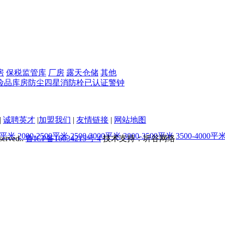
房
保税监管库
厂房
露天仓储
其他
险品库房
防尘
四星
消防栓
已认证
警钟
|
诚聘英才
|
加盟我们
|
友情链接
|
网站地图
00平米
2000-2500平米
2500-3000平米
3000-3500平米
3500-4000平
served..
鲁ICP备16034215号-4
技术支持：圻谷网络