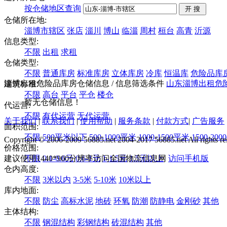
按仓储地区查询
仓储所在地:
淄博市辖区
张店
淄川
博山
临淄
周村
桓台
高青
沂源
信息类型:
不限
出租
求租
仓储类型:
不限
普通库房
标准库房
立体库房
冷库
恒温库
危险品库
淄博出租危险品库房仓储信息
/ 信息筛选条件
山东
淄博
出租
危
建筑标准:
不限
高台
平台
平仓
楼仓
暂无仓储信息！
代运营:
不限
有代运营
无代运营
关于我们
|
联系我们
|
使用帮助
|
服务条款
|
付款方式
|
广告服务
面积范围:
不限
500平米以下
500-1000平米
1000-1500平米
1500-20
Copyright © 2006-2009 56885.net 2004-2017 56885.net All rights re
价格范围:
建议使用1440*900分辨率访问全国物流信息网
不限
0.1-0.6元
0.6-1元
1-1.5元
1.5元以上
访问手机版
仓内高度:
不限
3米以内
3-5米
5-10米
10米以上
库内地面:
不限
防尘
高标水泥
地砖
环氧
防潮
防静电
金刚砂
其他
主体结构:
不限
钢混结构
彩钢结构
砖混结构
其他