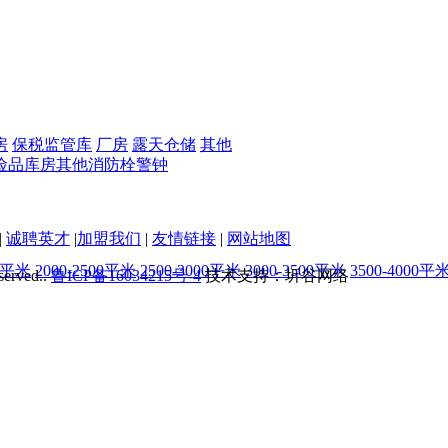
房
保税监管库
厂房
露天仓储
其他
险品库房
其他
消防栓
警钟
|
诚聘英才
|
加盟我们
|
友情链接
|
网站地图
00平米
2000-2500平米
2500-3000平米
3000-3500平米
3500-4000平
served..
鲁ICP备16034215号-4
技术支持：圻谷网络