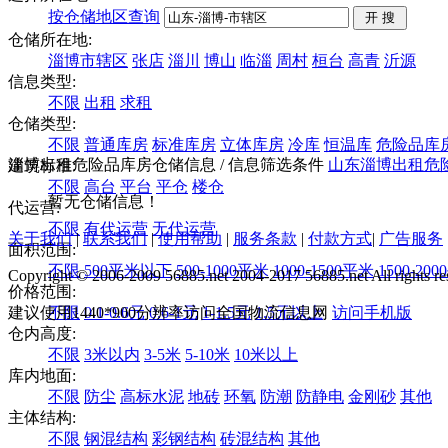
按仓储地区查询
仓储所在地:
淄博市辖区
张店
淄川
博山
临淄
周村
桓台
高青
沂源
信息类型:
不限
出租
求租
仓储类型:
不限
普通库房
标准库房
立体库房
冷库
恒温库
危险品库
淄博出租危险品库房仓储信息
/ 信息筛选条件
山东
淄博
出租
危
建筑标准:
不限
高台
平台
平仓
楼仓
暂无仓储信息！
代运营:
不限
有代运营
无代运营
关于我们
|
联系我们
|
使用帮助
|
服务条款
|
付款方式
|
广告服务
面积范围:
不限
500平米以下
500-1000平米
1000-1500平米
1500-20
Copyright © 2006-2009 56885.net 2004-2017 56885.net All rights re
价格范围:
建议使用1440*900分辨率访问全国物流信息网
不限
0.1-0.6元
0.6-1元
1-1.5元
1.5元以上
访问手机版
仓内高度:
不限
3米以内
3-5米
5-10米
10米以上
库内地面:
不限
防尘
高标水泥
地砖
环氧
防潮
防静电
金刚砂
其他
主体结构:
不限
钢混结构
彩钢结构
砖混结构
其他