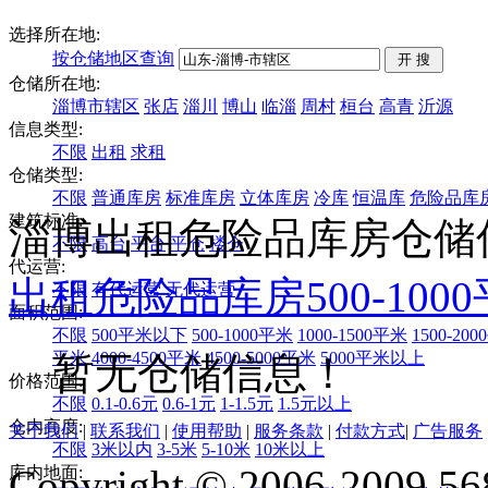
选择所在地:
按仓储地区查询
仓储所在地:
淄博市辖区
张店
淄川
博山
临淄
周村
桓台
高青
沂源
信息类型:
不限
出租
求租
仓储类型:
不限
普通库房
标准库房
立体库房
冷库
恒温库
危险品库
建筑标准:
淄博出租危险品库房仓储
不限
高台
平台
平仓
楼仓
代运营:
出租
危险品库房
500-100
不限
有代运营
无代运营
面积范围:
不限
500平米以下
500-1000平米
1000-1500平米
1500-20
平米
4000-4500平米
4500-5000平米
5000平米以上
暂无仓储信息！
价格范围:
不限
0.1-0.6元
0.6-1元
1-1.5元
1.5元以上
仓内高度:
关于我们
|
联系我们
|
使用帮助
|
服务条款
|
付款方式
|
广告服务
不限
3米以内
3-5米
5-10米
10米以上
Copyright © 2006-2009 568
库内地面: