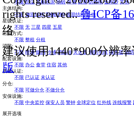
不限
防尘
高标水泥
地砖
环氧
防潮
防静电
金刚砂
其他
主体结构:
rights reserved..
鲁ICP备16
不限
钢混结构
彩钢结构
砖混结构
其他
星级认证:
络
不限
无
三星
四星
五星
出租方式:
不限
整租
分租
消防:
建议使用1440*900分
不限
喷淋
烟感
沙桶
消防栓
灭火器
消防毛毯
隔热层
消防
配套设施:
版
不限
办公
食堂
住宿
其他
质量认证:
不限
已认证
未认证
分仓:
不限
可做分仓
不做分仓
安保设施:
不限
中央监控
保安人员
警钟
全球定位
红外线
连线报警
展开选项