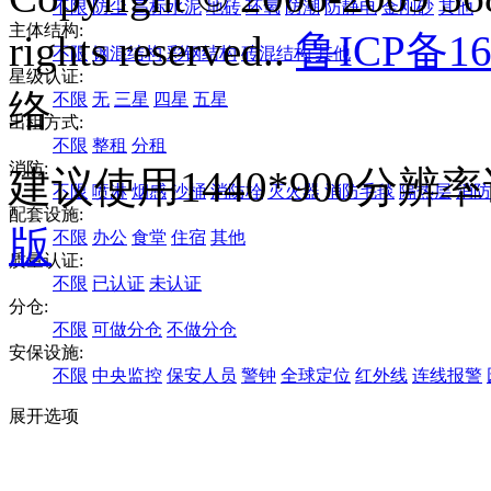
不限
防尘
高标水泥
地砖
环氧
防潮
防静电
金刚砂
其他
主体结构:
rights reserved..
鲁ICP备16
不限
钢混结构
彩钢结构
砖混结构
其他
星级认证:
络
不限
无
三星
四星
五星
出租方式:
不限
整租
分租
消防:
建议使用1440*900分
不限
喷淋
烟感
沙桶
消防栓
灭火器
消防毛毯
隔热层
消防
配套设施:
版
不限
办公
食堂
住宿
其他
质量认证:
不限
已认证
未认证
分仓:
不限
可做分仓
不做分仓
安保设施:
不限
中央监控
保安人员
警钟
全球定位
红外线
连线报警
展开选项