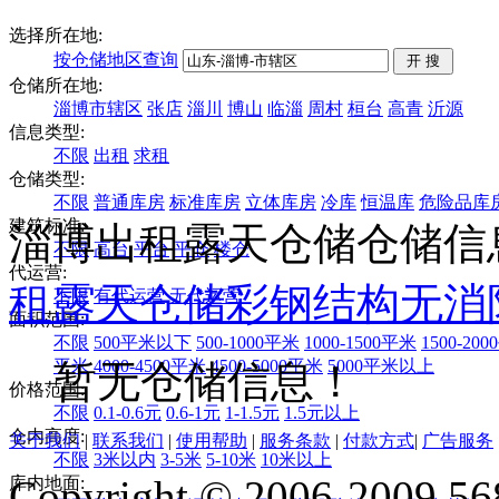
选择所在地:
按仓储地区查询
仓储所在地:
淄博市辖区
张店
淄川
博山
临淄
周村
桓台
高青
沂源
信息类型:
不限
出租
求租
仓储类型:
不限
普通库房
标准库房
立体库房
冷库
恒温库
危险品库
建筑标准:
淄博出租露天仓储仓储信
不限
高台
平台
平仓
楼仓
代运营:
租
露天仓储
彩钢结构
无
消
不限
有代运营
无代运营
面积范围:
不限
500平米以下
500-1000平米
1000-1500平米
1500-20
平米
4000-4500平米
4500-5000平米
5000平米以上
暂无仓储信息！
价格范围:
不限
0.1-0.6元
0.6-1元
1-1.5元
1.5元以上
仓内高度:
关于我们
|
联系我们
|
使用帮助
|
服务条款
|
付款方式
|
广告服务
不限
3米以内
3-5米
5-10米
10米以上
Copyright © 2006-2009 568
库内地面: