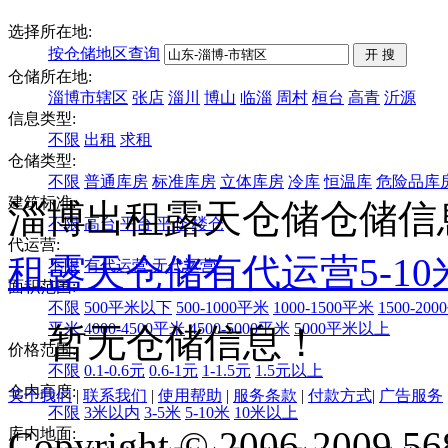
选择所在地:
按仓储地区查询
仓储所在地:
淄博市辖区
张店
淄川
博山
临淄
周村
桓台
高青
沂源
信息类型:
不限
出租
求租
仓储类型:
不限
普通库房
标准库房
立体库房
冷库
恒温库
危险品库
建筑标准:
淄博出租露天仓储仓储信
不限
高台
平台
平仓
楼仓
代运营:
租
露天仓储
有代运营
5-1
不限
有代运营
无代运营
面积范围:
不限
500平米以下
500-1000平米
1000-1500平米
1500-20
平米
4000-4500平米
4500-5000平米
5000平米以上
暂无仓储信息！
价格范围:
不限
0.1-0.6元
0.6-1元
1-1.5元
1.5元以上
仓内高度:
关于我们
|
联系我们
|
使用帮助
|
服务条款
|
付款方式
|
广告服务
不限
3米以内
3-5米
5-10米
10米以上
Copyright © 2006-2009 568
库内地面: