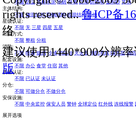
不限
防尘
高标水泥
地砖
环氧
防潮
防静电
金刚砂
其他
主体结构:
rights reserved..
鲁ICP备16
不限
钢混结构
彩钢结构
砖混结构
其他
星级认证:
络
不限
无
三星
四星
五星
出租方式:
不限
整租
分租
消防:
建议使用1440*900分
不限
喷淋
烟感
沙桶
消防栓
灭火器
消防毛毯
隔热层
消防
配套设施:
版
不限
办公
食堂
住宿
其他
质量认证:
不限
已认证
未认证
分仓:
不限
可做分仓
不做分仓
安保设施:
不限
中央监控
保安人员
警钟
全球定位
红外线
连线报警
展开选项