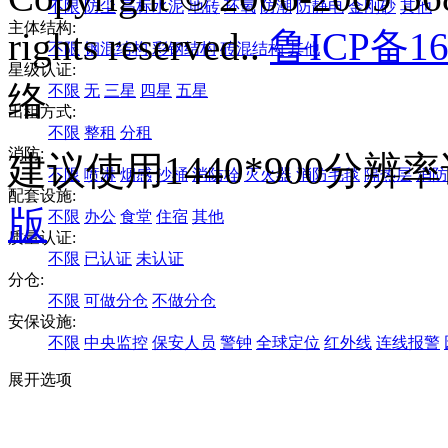
不限
防尘
高标水泥
地砖
环氧
防潮
防静电
金刚砂
其他
主体结构:
rights reserved..
鲁ICP备16
不限
钢混结构
彩钢结构
砖混结构
其他
星级认证:
络
不限
无
三星
四星
五星
出租方式:
不限
整租
分租
消防:
建议使用1440*900分
不限
喷淋
烟感
沙桶
消防栓
灭火器
消防毛毯
隔热层
消防
配套设施:
版
不限
办公
食堂
住宿
其他
质量认证:
不限
已认证
未认证
分仓:
不限
可做分仓
不做分仓
安保设施:
不限
中央监控
保安人员
警钟
全球定位
红外线
连线报警
展开选项