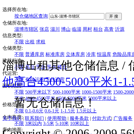
选择所在地:
按仓储地区查询
仓储所在地:
淄博市辖区
张店
淄川
博山
临淄
周村
桓台
高青
沂源
信息类型:
不限
出租
求租
仓储类型:
不限
普通库房
标准库房
立体库房
冷库
恒温库
危险品库
建筑标准:
淄博出租其他仓储信息
/
不限
高台
平台
平仓
楼仓
代运营:
他
高台
4500-5000平米
1-1
不限
有代运营
无代运营
面积范围:
不限
500平米以下
500-1000平米
1000-1500平米
1500-20
平米
4000-4500平米
4500-5000平米
5000平米以上
暂无仓储信息！
价格范围:
不限
0.1-0.6元
0.6-1元
1-1.5元
1.5元以上
仓内高度:
关于我们
|
联系我们
|
使用帮助
|
服务条款
|
付款方式
|
广告服务
不限
3米以内
3-5米
5-10米
10米以上
Copyright © 2006-2009 568
库内地面: