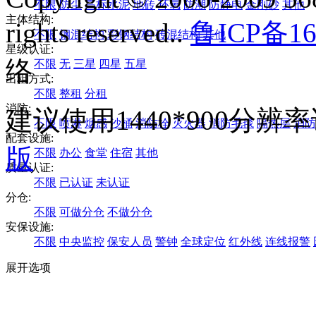
不限
防尘
高标水泥
地砖
环氧
防潮
防静电
金刚砂
其他
主体结构:
rights reserved..
鲁ICP备16
不限
钢混结构
彩钢结构
砖混结构
其他
星级认证:
络
不限
无
三星
四星
五星
出租方式:
不限
整租
分租
消防:
建议使用1440*900分
不限
喷淋
烟感
沙桶
消防栓
灭火器
消防毛毯
隔热层
消防
配套设施:
版
不限
办公
食堂
住宿
其他
质量认证:
不限
已认证
未认证
分仓:
不限
可做分仓
不做分仓
安保设施:
不限
中央监控
保安人员
警钟
全球定位
红外线
连线报警
展开选项