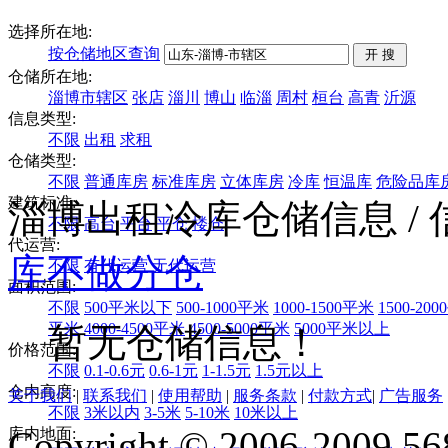
选择所在地:
按仓储地区查询
仓储所在地:
淄博市辖区
张店
淄川
博山
临淄
周村
桓台
高青
沂源
信息类型:
不限
出租
求租
仓储类型:
不限
普通库房
标准库房
立体库房
冷库
恒温库
危险品库
建筑标准:
淄博出租冷库仓储信息
/
不限
高台
平台
平仓
楼仓
代运营:
库
不做分仓
不限
有代运营
无代运营
面积范围:
不限
500平米以下
500-1000平米
1000-1500平米
1500-20
平米
4000-4500平米
4500-5000平米
5000平米以上
暂无仓储信息！
价格范围:
不限
0.1-0.6元
0.6-1元
1-1.5元
1.5元以上
仓内高度:
关于我们
|
联系我们
|
使用帮助
|
服务条款
|
付款方式
|
广告服务
不限
3米以内
3-5米
5-10米
10米以上
Copyright © 2006-2009 568
库内地面: