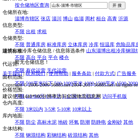
按仓储地区查询
仓储所在地:
淄博市辖区
张店
淄川
博山
临淄
周村
桓台
高青
沂源
信息类型:
不限
出租
求租
仓储类型:
不限
普通库房
标准库房
立体库房
冷库
恒温库
危险品库
淄博出租冷库仓储信息
/ 信息筛选条件
山东
淄博
出租
冷库
钢混
建筑标准:
不限
高台
平台
平仓
楼仓
暂无仓储信息！
代运营:
不限
有代运营
无代运营
关于我们
|
联系我们
|
使用帮助
|
服务条款
|
付款方式
|
广告服务
面积范围:
不限
500平米以下
500-1000平米
1000-1500平米
1500-20
Copyright © 2006-2009 56885.net 2004-2017 56885.net All rights re
价格范围:
建议使用1440*900分辨率访问全国物流信息网
不限
0.1-0.6元
0.6-1元
1-1.5元
1.5元以上
访问手机版
仓内高度:
不限
3米以内
3-5米
5-10米
10米以上
库内地面:
不限
防尘
高标水泥
地砖
环氧
防潮
防静电
金刚砂
其他
主体结构:
不限
钢混结构
彩钢结构
砖混结构
其他