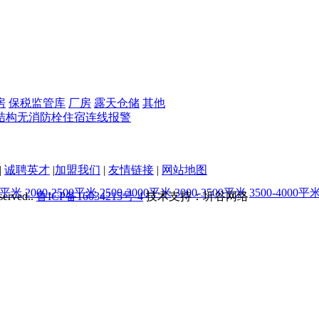
房
保税监管库
厂房
露天仓储
其他
结构
无
消防栓
住宿
连线报警
|
诚聘英才
|
加盟我们
|
友情链接
|
网站地图
00平米
2000-2500平米
2500-3000平米
3000-3500平米
3500-4000平
served..
鲁ICP备16034215号-4
技术支持：圻谷网络