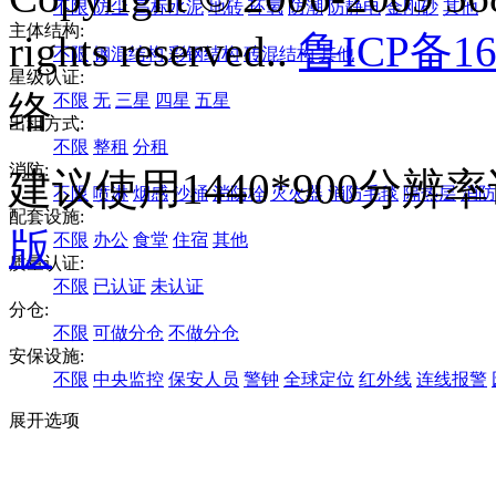
不限
防尘
高标水泥
地砖
环氧
防潮
防静电
金刚砂
其他
主体结构:
rights reserved..
鲁ICP备16
不限
钢混结构
彩钢结构
砖混结构
其他
星级认证:
络
不限
无
三星
四星
五星
出租方式:
不限
整租
分租
消防:
建议使用1440*900分
不限
喷淋
烟感
沙桶
消防栓
灭火器
消防毛毯
隔热层
消防
配套设施:
版
不限
办公
食堂
住宿
其他
质量认证:
不限
已认证
未认证
分仓:
不限
可做分仓
不做分仓
安保设施:
不限
中央监控
保安人员
警钟
全球定位
红外线
连线报警
展开选项