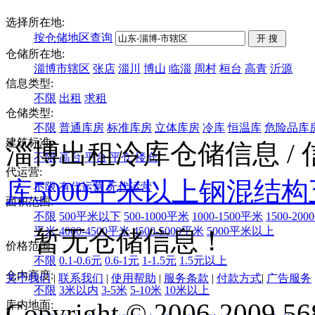
选择所在地:
按仓储地区查询
仓储所在地:
淄博市辖区
张店
淄川
博山
临淄
周村
桓台
高青
沂源
信息类型:
不限
出租
求租
仓储类型:
不限
普通库房
标准库房
立体库房
冷库
恒温库
危险品库
建筑标准:
淄博出租冷库仓储信息
/
不限
高台
平台
平仓
楼仓
代运营:
库
5000平米以上
钢混结构
不限
有代运营
无代运营
面积范围:
不限
500平米以下
500-1000平米
1000-1500平米
1500-20
平米
4000-4500平米
4500-5000平米
5000平米以上
暂无仓储信息！
价格范围:
不限
0.1-0.6元
0.6-1元
1-1.5元
1.5元以上
仓内高度:
关于我们
|
联系我们
|
使用帮助
|
服务条款
|
付款方式
|
广告服务
不限
3米以内
3-5米
5-10米
10米以上
Copyright © 2006-2009 568
库内地面: