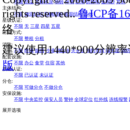
不限
防尘
高标水泥
地砖
环氧
防潮
防静电
金刚砂
其他
主体结构:
rights reserved..
鲁ICP备16
不限
钢混结构
彩钢结构
砖混结构
其他
星级认证:
络
不限
无
三星
四星
五星
出租方式:
不限
整租
分租
消防:
建议使用1440*900分
不限
喷淋
烟感
沙桶
消防栓
灭火器
消防毛毯
隔热层
消防
配套设施:
版
不限
办公
食堂
住宿
其他
质量认证:
不限
已认证
未认证
分仓:
不限
可做分仓
不做分仓
安保设施:
不限
中央监控
保安人员
警钟
全球定位
红外线
连线报警
展开选项