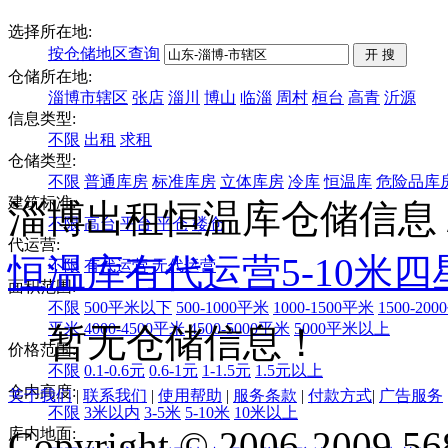
选择所在地:
按仓储地区查询
仓储所在地:
淄博市辖区
张店
淄川
博山
临淄
周村
桓台
高青
沂源
信息类型:
不限
出租
求租
仓储类型:
不限
普通库房
标准库房
立体库房
冷库
恒温库
危险品库
建筑标准:
淄博出租恒温库仓储信息
不限
高台
平台
平仓
楼仓
代运营:
恒温库
有代运营
5-10米
四
不限
有代运营
无代运营
面积范围:
不限
500平米以下
500-1000平米
1000-1500平米
1500-20
平米
4000-4500平米
4500-5000平米
5000平米以上
暂无仓储信息！
价格范围:
不限
0.1-0.6元
0.6-1元
1-1.5元
1.5元以上
仓内高度:
关于我们
|
联系我们
|
使用帮助
|
服务条款
|
付款方式
|
广告服务
不限
3米以内
3-5米
5-10米
10米以上
Copyright © 2006-2009 568
库内地面: