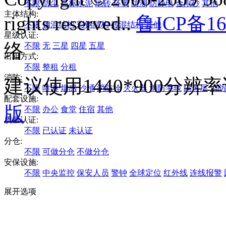
不限
防尘
高标水泥
地砖
环氧
防潮
防静电
金刚砂
其他
主体结构:
rights reserved..
鲁ICP备16
不限
钢混结构
彩钢结构
砖混结构
其他
星级认证:
络
不限
无
三星
四星
五星
出租方式:
不限
整租
分租
消防:
建议使用1440*900分
不限
喷淋
烟感
沙桶
消防栓
灭火器
消防毛毯
隔热层
消防
配套设施:
版
不限
办公
食堂
住宿
其他
质量认证:
不限
已认证
未认证
分仓:
不限
可做分仓
不做分仓
安保设施:
不限
中央监控
保安人员
警钟
全球定位
红外线
连线报警
展开选项