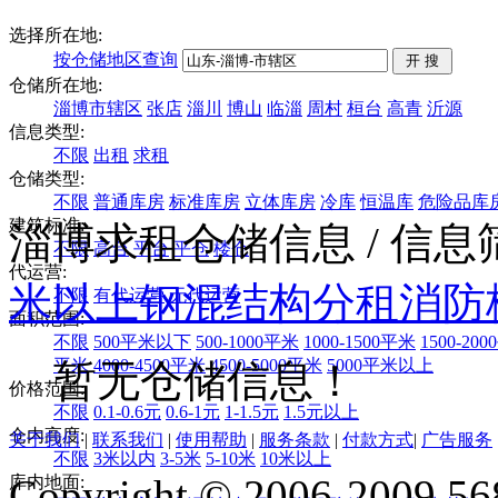
选择所在地:
按仓储地区查询
仓储所在地:
淄博市辖区
张店
淄川
博山
临淄
周村
桓台
高青
沂源
信息类型:
不限
出租
求租
仓储类型:
不限
普通库房
标准库房
立体库房
冷库
恒温库
危险品库
建筑标准:
淄博求租仓储信息
/ 信
不限
高台
平台
平仓
楼仓
代运营:
米以上
钢混结构
分租
消防
不限
有代运营
无代运营
面积范围:
不限
500平米以下
500-1000平米
1000-1500平米
1500-20
平米
4000-4500平米
4500-5000平米
5000平米以上
暂无仓储信息！
价格范围:
不限
0.1-0.6元
0.6-1元
1-1.5元
1.5元以上
仓内高度:
关于我们
|
联系我们
|
使用帮助
|
服务条款
|
付款方式
|
广告服务
不限
3米以内
3-5米
5-10米
10米以上
Copyright © 2006-2009 568
库内地面: