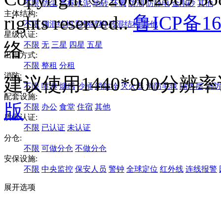
不限
防尘
高标水泥
地砖
环氧
防潮
防静电
金刚砂
其他
主体结构:
rights reserved..
鲁ICP备16
不限
钢混结构
彩钢结构
砖混结构
其他
星级认证:
络
不限
无
三星
四星
五星
出租方式:
不限
整租
分租
消防:
建议使用1440*900分
不限
喷淋
烟感
沙桶
消防栓
灭火器
消防毛毯
隔热层
消防
配套设施:
版
不限
办公
食堂
住宿
其他
质量认证:
不限
已认证
未认证
分仓:
不限
可做分仓
不做分仓
安保设施:
不限
中央监控
保安人员
警钟
全球定位
红外线
连线报警
展开选项