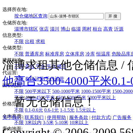
选择所在地:
按仓储地区查询
仓储所在地:
淄博市辖区
张店
淄川
博山
临淄
周村
桓台
高青
沂源
信息类型:
不限
出租
求租
仓储类型:
不限
普通库房
标准库房
立体库房
冷库
恒温库
危险品库
建筑标准:
淄博求租其他仓储信息
/
不限
高台
平台
平仓
楼仓
代运营:
他
高台
3500-4000平米
0.1
不限
有代运营
无代运营
面积范围:
不限
500平米以下
500-1000平米
1000-1500平米
1500-20
平米
4000-4500平米
4500-5000平米
5000平米以上
暂无仓储信息！
价格范围:
不限
0.1-0.6元
0.6-1元
1-1.5元
1.5元以上
仓内高度:
关于我们
|
联系我们
|
使用帮助
|
服务条款
|
付款方式
|
广告服务
不限
3米以内
3-5米
5-10米
10米以上
Copyright © 2006-2009 568
库内地面: