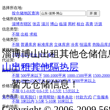
选择所在地:
按仓储地区查询
仓储所在地:
淄博市辖区
张店
淄川
博山
临淄
周村
桓台
高青
沂源
信息类型:
不限
出租
求租
仓储类型:
不限
普通库房
标准库房
立体库房
冷库
恒温库
危险品库
建筑标准:
淄博博山出租其他仓储信
不限
高台
平台
平仓
楼仓
代运营:
山
出租
其他
隔热层
不限
有代运营
无代运营
面积范围:
不限
500平米以下
500-1000平米
1000-1500平米
1500-20
平米
4000-4500平米
4500-5000平米
5000平米以上
暂无仓储信息！
价格范围:
不限
0.1-0.6元
0.6-1元
1-1.5元
1.5元以上
仓内高度:
关于我们
|
联系我们
|
使用帮助
|
服务条款
|
付款方式
|
广告服务
不限
3米以内
3-5米
5-10米
10米以上
Copyright © 2006-2009 568
库内地面: