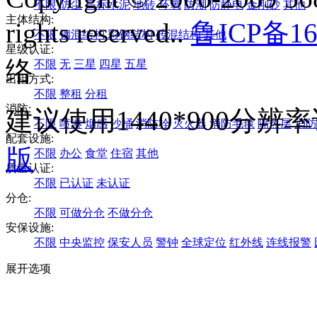
不限
防尘
高标水泥
地砖
环氧
防潮
防静电
金刚砂
其他
主体结构:
rights reserved..
鲁ICP备16
不限
钢混结构
彩钢结构
砖混结构
其他
星级认证:
络
不限
无
三星
四星
五星
出租方式:
不限
整租
分租
消防:
建议使用1440*900分
不限
喷淋
烟感
沙桶
消防栓
灭火器
消防毛毯
隔热层
消防
配套设施:
版
不限
办公
食堂
住宿
其他
质量认证:
不限
已认证
未认证
分仓:
不限
可做分仓
不做分仓
安保设施:
不限
中央监控
保安人员
警钟
全球定位
红外线
连线报警
展开选项