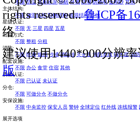
不限
防尘
高标水泥
地砖
环氧
防潮
防静电
金刚砂
其他
主体结构:
rights reserved..
鲁ICP备16
不限
钢混结构
彩钢结构
砖混结构
其他
星级认证:
络
不限
无
三星
四星
五星
出租方式:
不限
整租
分租
消防:
建议使用1440*900分
不限
喷淋
烟感
沙桶
消防栓
灭火器
消防毛毯
隔热层
消防
配套设施:
版
不限
办公
食堂
住宿
其他
质量认证:
不限
已认证
未认证
分仓:
不限
可做分仓
不做分仓
安保设施:
不限
中央监控
保安人员
警钟
全球定位
红外线
连线报警
展开选项