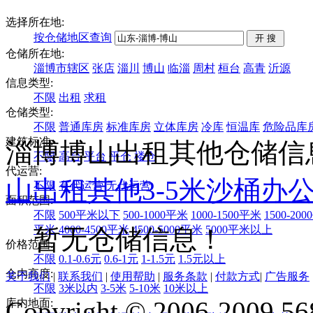
选择所在地:
按仓储地区查询
仓储所在地:
淄博市辖区
张店
淄川
博山
临淄
周村
桓台
高青
沂源
信息类型:
不限
出租
求租
仓储类型:
不限
普通库房
标准库房
立体库房
冷库
恒温库
危险品库
建筑标准:
淄博博山出租其他仓储信
不限
高台
平台
平仓
楼仓
代运营:
山
出租
其他
3-5米
沙桶
办
不限
有代运营
无代运营
面积范围:
不限
500平米以下
500-1000平米
1000-1500平米
1500-20
平米
4000-4500平米
4500-5000平米
5000平米以上
暂无仓储信息！
价格范围:
不限
0.1-0.6元
0.6-1元
1-1.5元
1.5元以上
仓内高度:
关于我们
|
联系我们
|
使用帮助
|
服务条款
|
付款方式
|
广告服务
不限
3米以内
3-5米
5-10米
10米以上
Copyright © 2006-2009 568
库内地面: