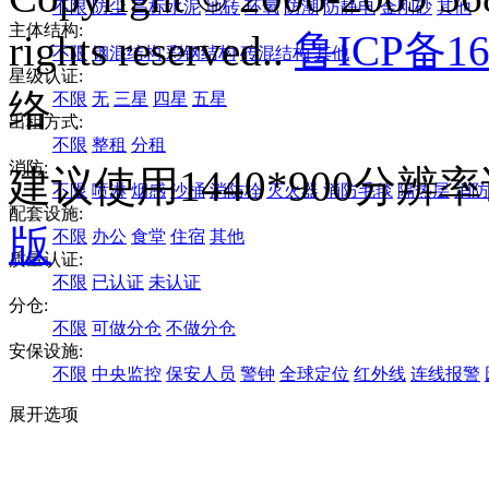
不限
防尘
高标水泥
地砖
环氧
防潮
防静电
金刚砂
其他
主体结构:
rights reserved..
鲁ICP备16
不限
钢混结构
彩钢结构
砖混结构
其他
星级认证:
络
不限
无
三星
四星
五星
出租方式:
不限
整租
分租
消防:
建议使用1440*900分
不限
喷淋
烟感
沙桶
消防栓
灭火器
消防毛毯
隔热层
消防
配套设施:
版
不限
办公
食堂
住宿
其他
质量认证:
不限
已认证
未认证
分仓:
不限
可做分仓
不做分仓
安保设施:
不限
中央监控
保安人员
警钟
全球定位
红外线
连线报警
展开选项