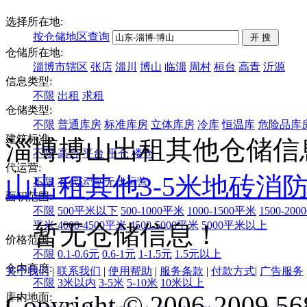
选择所在地:
按仓储地区查询
仓储所在地:
淄博市辖区
张店
淄川
博山
临淄
周村
桓台
高青
沂源
信息类型:
不限
出租
求租
仓储类型:
不限
普通库房
标准库房
立体库房
冷库
恒温库
危险品库
建筑标准:
淄博博山出租其他仓储信
不限
高台
平台
平仓
楼仓
代运营:
山
出租
其他
3-5米
地砖
消
不限
有代运营
无代运营
面积范围:
不限
500平米以下
500-1000平米
1000-1500平米
1500-20
平米
4000-4500平米
4500-5000平米
5000平米以上
暂无仓储信息！
价格范围:
不限
0.1-0.6元
0.6-1元
1-1.5元
1.5元以上
仓内高度:
关于我们
|
联系我们
|
使用帮助
|
服务条款
|
付款方式
|
广告服务
不限
3米以内
3-5米
5-10米
10米以上
Copyright © 2006-2009 568
库内地面: